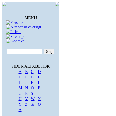
MENU
Forside
Alfabetisk oversigt
Indeks
Sitemap
Kontakt
SIDER ALFABETISK
A
B
C
D
E
F
G
H
I
J
K
L
M
N
O
P
Q
R
S
T
U
V
W
X
Y
Z
Æ
Ø
Å