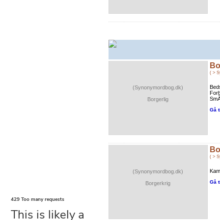
Bo
( > 
Beds
(Synonymordbog.dk)
Forb
SmÃ¥
Borgerlig
Gå t
Bo
( > 
Kamp
(Synonymordbog.dk)
Gå t
Borgerkrig