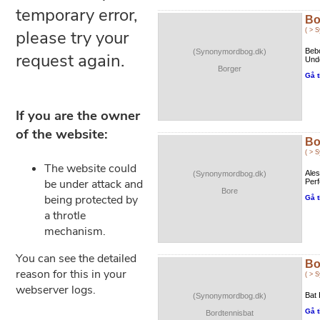
Bo
( > 
Beb
(Synonymordbog.dk)
Unde
Borger
Gå t
Bo
( > 
Ale
(Synonymordbog.dk)
Perf
Bore
Gå t
Bo
( > 
Bat 
(Synonymordbog.dk)
Gå t
Bordtennisbat