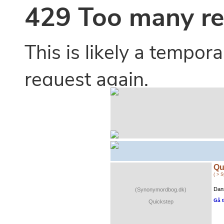
Qu
( > 
Dans
(Synonymordbog.dk)
Gå t
Quickstep