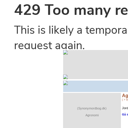
Ag
( > 
Jor
(Synonymordbog.dk)
Gå t
Agronomi