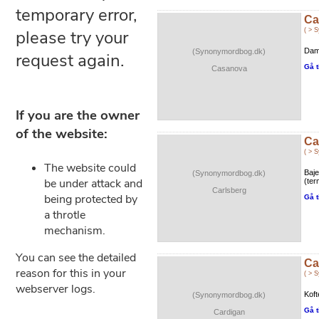
Ca
( > 
Dame
(Synonymordbog.dk)
Gå t
Casanova
Ca
( > 
Baje
(Synonymordbog.dk)
(ter
Carlsberg
Gå t
Ca
( > 
Koft
(Synonymordbog.dk)
Gå t
Cardigan