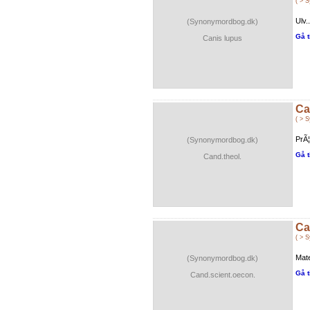
( > 
Ulv..
(Synonymordbog.dk)
Gå t
Canis lupus
Ca
( > 
PrÃ¦
(Synonymordbog.dk)
Gå t
Cand.theol.
Ca
( > 
Mate
(Synonymordbog.dk)
Gå t
Cand.scient.oecon.