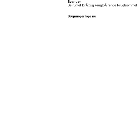
Svanger
Befrugtet DrÃ¦gtig FrugtbÃ¦rende Frugtsommel
Søgninger lige nu: