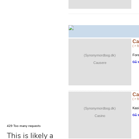
Ca
( > 
Fore
(Synonymordbog.dk)
Gå t
Causere
Ca
( > 
Kasi
(Synonymordbog.dk)
Gå t
Casino