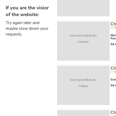
Ch
( > 
Blon
(Synonymordbog.dk)
Ravg
Chamois
Gå t
Ch
( > 
Ener
(Synonymordbog.dk)
Gå t
Chakra
Ch