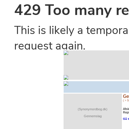
Ge
( > 
Afsk
(Synonymordbog.dk)
Repl
Gennemslag
Gå t