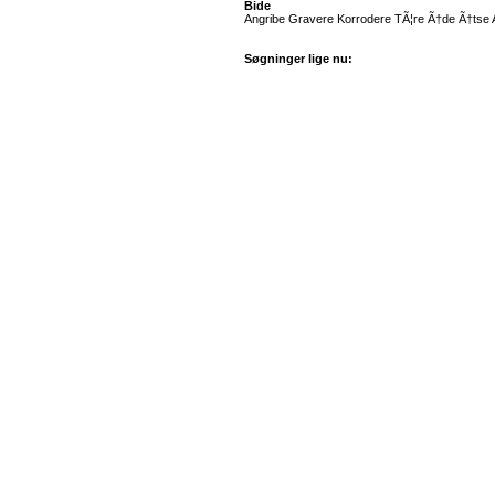
Bide
Angribe Gravere Korrodere TÃ¦re Ã†de Ã†tse A
Søgninger lige nu: