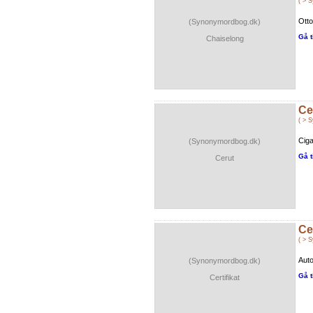
( > 
Otto
(Synonymordbog.dk)
Gå t
Chaiselong
Ce
( > 
Ciga
(Synonymordbog.dk)
Gå t
Cerut
Cer
( > 
Auto
(Synonymordbog.dk)
Gå t
Certifikat