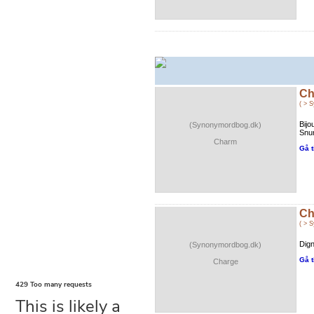
Ch
( > 
Bijo
(Synonymordbog.dk)
Snur
Charm
Gå t
Ch
( > 
Dign
(Synonymordbog.dk)
Gå t
Charge