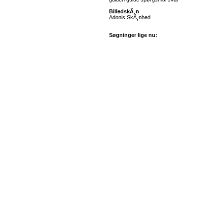
BilledskÃ¸n
Adonis SkÃ¸nhed...
Søgninger lige nu: