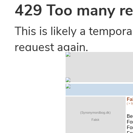
Fa
( > 
(Synonymordbog.dk)
Be
Falsk
Fo
Fo