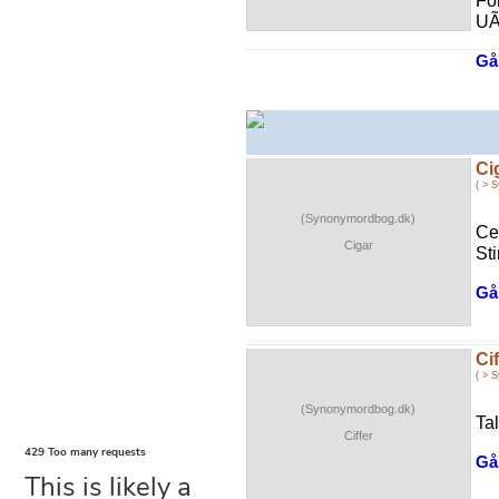
Fo
UÃ¦
Gå 
Ci
( > 
(Synonymordbog.dk)
Ce
Cigar
Sti
Gå 
Cif
( > 
(Synonymordbog.dk)
Tal
Ciffer
Gå 