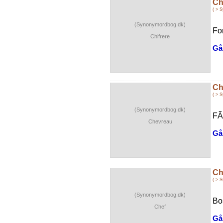
Ch
( > 
(Synonymordbog.dk)
Fo
Chifrere
Gå 
Ch
( > 
(Synonymordbog.dk)
FÃ
Chevreau
Gå 
Ch
( > 
(Synonymordbog.dk)
Bos
Chef
Gå 