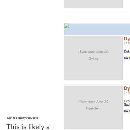
Dy
( > 
Duk
(Synonymordbog.dk)
Gå t
Dykke
Dy
( > 
Evn
(Synonymordbog.dk)
Sagk
Dygtighed
Gå t