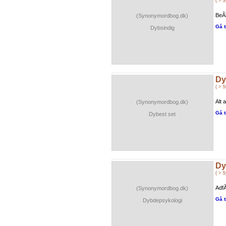
( > 
BeÃ¥
(Synonymordbog.dk)
Gå t
Dybsindig
Dy
( > 
Alt 
(Synonymordbog.dk)
Gå t
Dybest set
Dy
( > 
AdfÃ
(Synonymordbog.dk)
Gå t
Dybdepsykologi