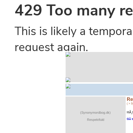
Re
( > 
HÃ¸f
(Synonymordbog.dk)
Gå t
Respektfuld