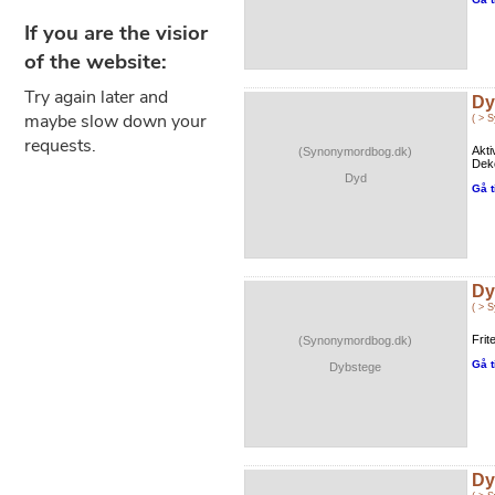
Dy
( > 
Akti
(Synonymordbog.dk)
Deko
Dyd
Gå t
Dy
( > 
Frit
(Synonymordbog.dk)
Gå t
Dybstege
Dy