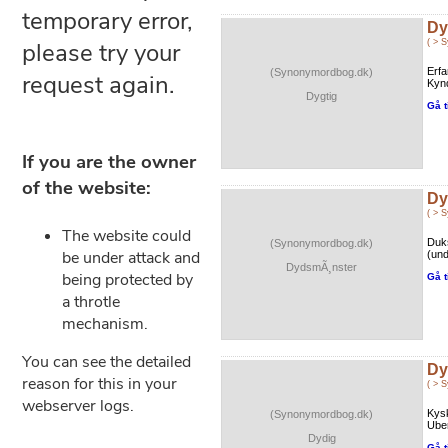
Dy
( > 
Erfa
(Synonymordbog.dk)
Kynd
Dygtig
Gå t
Dy
( > 
Duk
(Synonymordbog.dk)
(und
DydsmÃ¸nster
Gå t
Dy
( > 
Kysk
(Synonymordbog.dk)
Uber
Dydig
Gå t