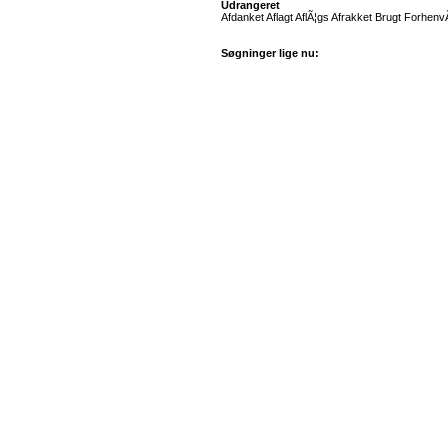
Udrangeret
Afdanket Aflagt AflÃ¦gs Afrakket Brugt Forh
Søgninger lige nu: