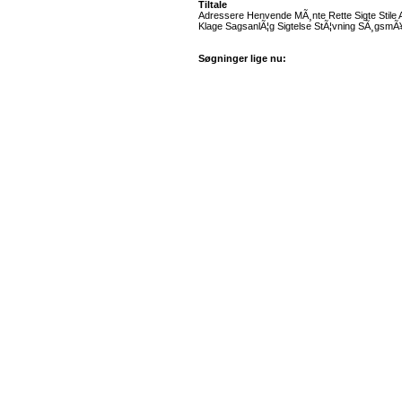
Tiltale
Adressere Henvende MÃ¸nte Rette Sigte Stile A
Klage SagsanlÃ¦g Sigtelse StÃ¦vning SÃ¸gsmÃ¥l
Søgninger lige nu: