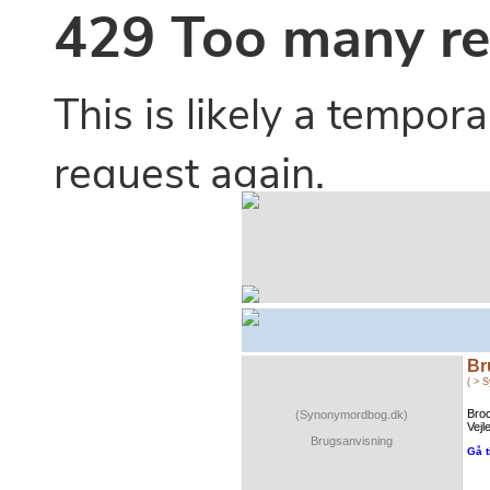
Br
( > 
Broc
(Synonymordbog.dk)
Vejl
Brugsanvisning
Gå t