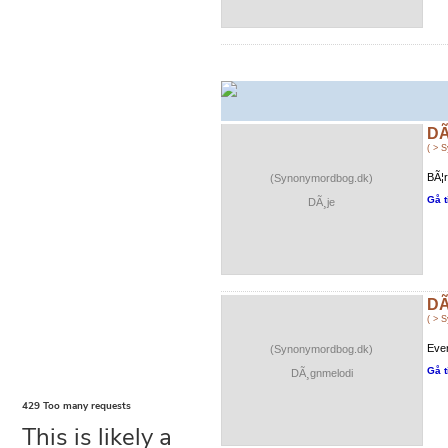
DÃ
( > 
BÃ¦
(Synonymordbog.dk)
Gå t
DÃ¸je
DÃ
( > 
Ever
(Synonymordbog.dk)
Gå t
DÃ¸gnmelodi