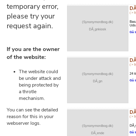
DÃ
( > 
Basa
(Synonymordbog.dk)
Udsa
DÃ¸gnkiosk
Gå t
DÃ
( > 
24 t
(Synonymordbog.dk)
Gå t
DÃ¸gn
DÃ
( > 
DÃ¸
(Synonymordbog.dk)
Gå t
DÃ¸ende