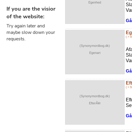
Egenhed
Sl
Var
Gå 
Eg
( > 
(Synonymordbog.dk)
Af
Egenart
Sl
Var
Gå 
Ef
( > 
(Synonymordbog.dk)
Ef
EfterÃ¥r
Se
Gå 