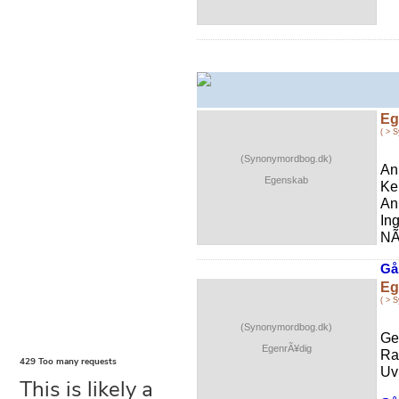
Eg
( > 
(Synonymordbog.dk)
An
Egenskab
Ke
An
In
NÃ
Gå 
Eg
( > 
(Synonymordbog.dk)
Ge
EgenrÃ¥dig
Ra
Uvi