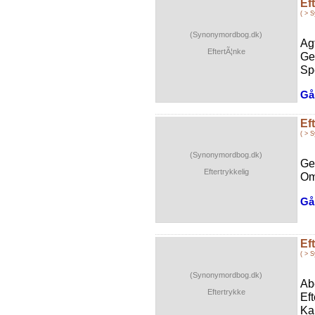
Ef
( > 
(Synonymordbog.dk)
Ag
EftertÃ¦nke
Ge
Spe
Gå 
Ef
( > 
(Synonymordbog.dk)
Ge
Eftertrykkelig
Om
Gå 
Ef
( > 
(Synonymordbog.dk)
Abe
Eftertrykke
Ef
Ka