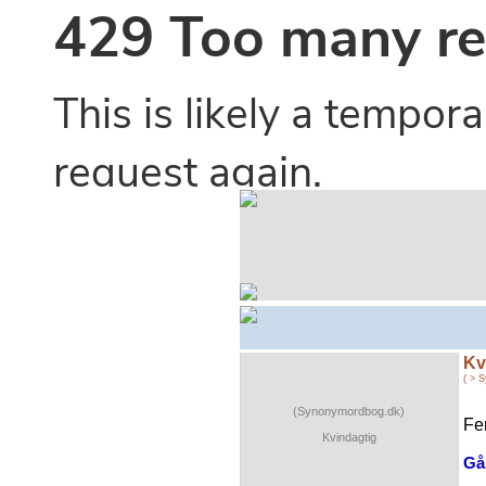
Kv
( > 
(Synonymordbog.dk)
Fe
Kvindagtig
Gå 