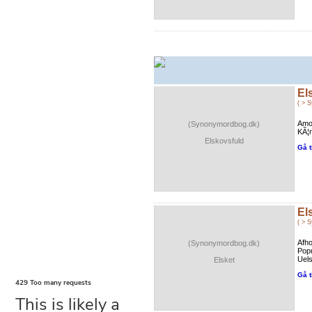
El
( > 
Amo
(Synonymordbog.dk)
KÃ¦r
Elskovsfuld
Gå t
El
( > 
Afho
(Synonymordbog.dk)
Popu
Uels
Elsket
Gå t