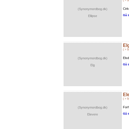
( > 
Cirk
(Synonymordbog.dk)
Gå t
Ellipse
El
( > 
Elsd
(Synonymordbog.dk)
Gå t
Elg
El
( > 
Forh
(Synonymordbog.dk)
Gå t
Elevere