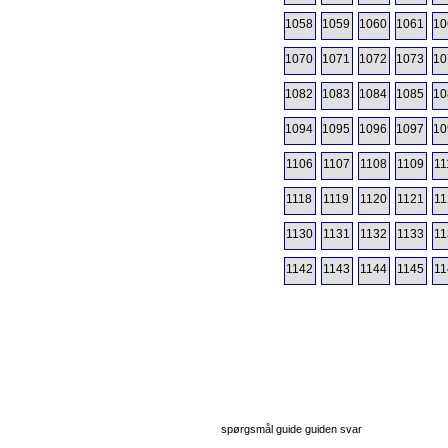
1058
1059
1060
1061
10
1070
1071
1072
1073
10
1082
1083
1084
1085
10
1094
1095
1096
1097
10
1106
1107
1108
1109
11
1118
1119
1120
1121
11
1130
1131
1132
1133
11
1142
1143
1144
1145
11
spørgsmål guide guiden svar