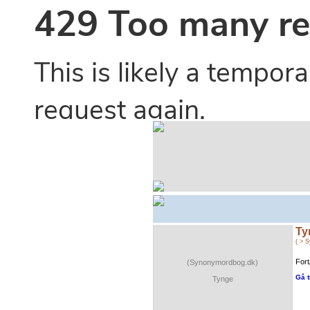
Ty
( > 
Fort
(Synonymordbog.dk)
Gå t
Tynge