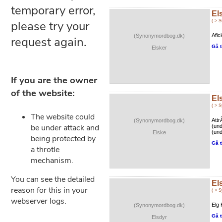
El
( > 
Afic
(Synonymordbog.dk)
Gå t
Elsker
El
( > 
Attr
(Synonymordbog.dk)
(un
(und
Elske
Gå t
El
( > 
Elg H
(Synonymordbog.dk)
Gå t
Elsdyr