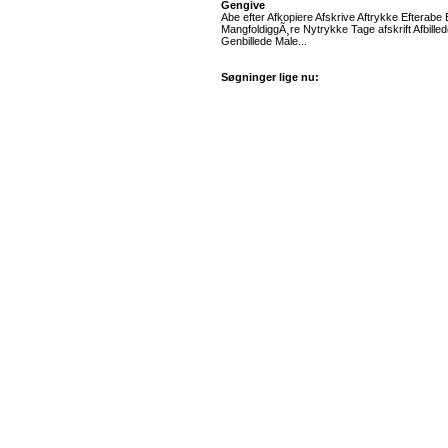
Gengive
Abe efter Afkopiere Afskrive Aftrykke Efterabe 
MangfoldiggÃ¸re Nytrykke Tage afskrift Afbilled
Genbillede Male...
Søgninger lige nu: