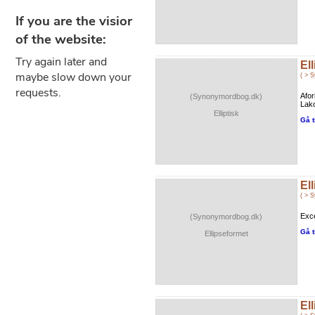
Ell
( > 
Afor
(Synonymordbog.dk)
Lako
Elliptisk
Gå t
El
( > 
Exce
(Synonymordbog.dk)
Gå t
Ellipseformet
El