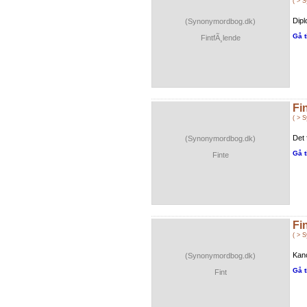
( > 
Dipl
(Synonymordbog.dk)
Gå t
FintfÃ¸lende
Fi
( > 
Det 
(Synonymordbog.dk)
Gå t
Finte
Fi
( > 
Kano
(Synonymordbog.dk)
Gå t
Fint