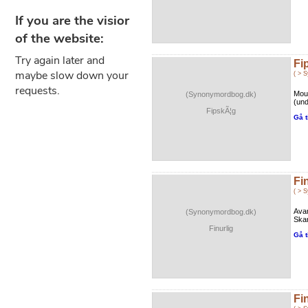
Fi
( > 
Mou
(Synonymordbog.dk)
(und
FipskÃ¦g
Gå t
Fi
( > 
Avan
(Synonymordbog.dk)
Skar
Finurlig
Gå t
Fi