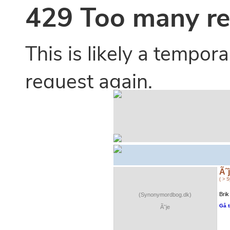
Ã˜
( > 
Brik
(Synonymordbog.dk)
Gå t
Ã˜je