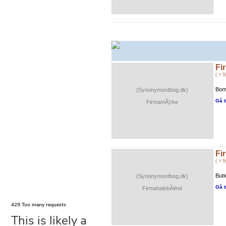
Fi
( > 
Bom
(Synonymordbog.dk)
Gå t
FirmamÃ¦rke
Fi
( > 
Butt
(Synonymordbog.dk)
Gå t
FirmahalsbÃ¥nd