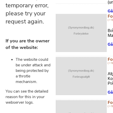
(u
Gå 
Fo
( > 
(Synonymordbog.dk)
Br
Forbrydelse
Ma
Gå 
Fo
( > 
(Synonymordbog.dk)
Af
Forbrugsafgift
Kon
PrÃ
Gå 
Fo
( > 