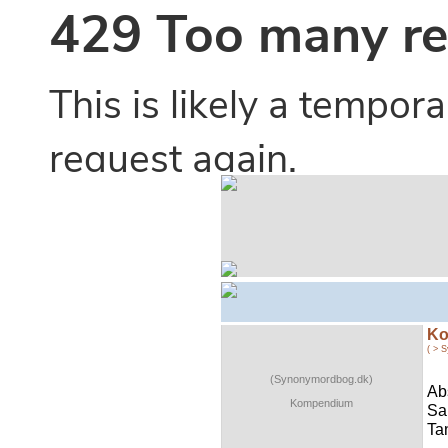
Ko
( > 
(Synonymordbog.dk)
Ab
Kompendium
Sa
Ta