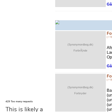
Gå 
Fo
( > 
(Synonymordbog.dk)
Af
ForbrÃ¦nde
La
Op
Gå 
Fo
( > 
(Synonymordbog.dk)
Ba
Forbryder
(u
(u
(u
(u