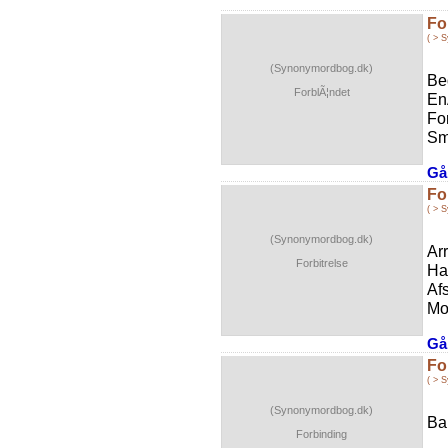
Fo
( > 
(Synonymordbog.dk)
Be
ForblÃ¦ndet
En
Fo
Sm
Gå 
Fo
( > 
(Synonymordbog.dk)
Ar
Forbitrelse
Ha
Af
Mo
Gå 
Fo
( > 
(Synonymordbog.dk)
Ba
Forbinding