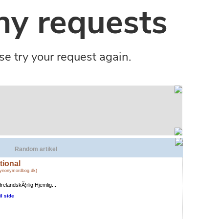
Random artikel
tional
Synonymordbog.dk)
relandskÃ¦rlig Hjemlig...
il side