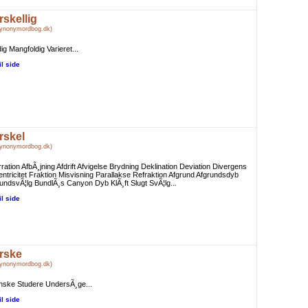
rskellig
Synonymordbog.dk)
dig Mangfoldig Varieret...
il side
rskel
Synonymordbog.dk)
ration AfbÃ¸jning Afdrift Afvigelse Brydning Deklination Deviation Divergens
ntricitet Fraktion Misvisning Parallakse Refraktion Afgrund Afgrundsdyb
undsvÃ¦lg BundlÃ¸s Canyon Dyb KlÃ¸ft Slugt SvÃ¦lg...
il side
rske
Synonymordbog.dk)
nske Studere UndersÃ¸ge...
il side