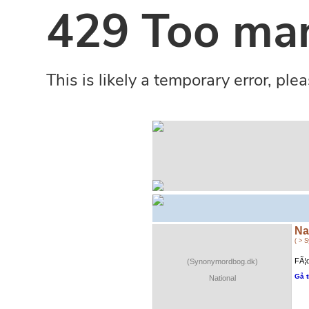
Na
( > 
FÃ¦d
(Synonymordbog.dk)
Gå t
National