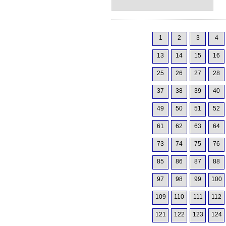
1
2
3
4
13
14
15
16
25
26
27
28
37
38
39
40
49
50
51
52
61
62
63
64
73
74
75
76
85
86
87
88
97
98
99
100
109
110
111
112
121
122
123
124