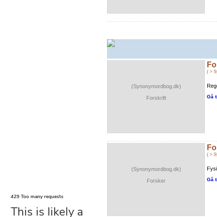
Fo
( > 
Rege
(Synonymordbog.dk)
Gå t
Forskrift
Fo
( > 
Fys
(Synonymordbog.dk)
Gå t
Forsker