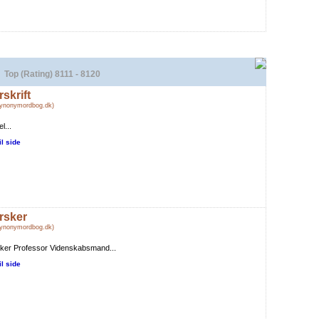
Top (Rating) 8111 - 8120
rskrift
Synonymordbog.dk)
l...
il side
rsker
Synonymordbog.dk)
iker Professor Videnskabsmand...
il side