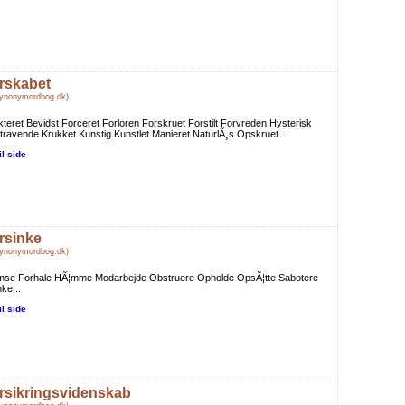
rskabet
Synonymordbog.dk)
kteret Bevidst Forceret Forloren Forskruet Forstilt Forvreden Hysterisk
travende Krukket Kunstig Kunstlet Manieret NaturlÃ¸s Opskruet...
il side
rsinke
Synonymordbog.dk)
mse Forhale HÃ¦mme Modarbejde Obstruere Opholde OpsÃ¦tte Sabotere
ke...
il side
rsikringsvidenskab