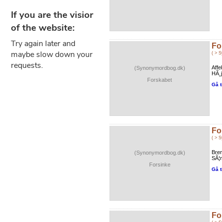
Fo
( > 
Affe
(Synonymordbog.dk)
HÃ¸j
Forskabet
Gå t
Fo
( > 
Bre
(Synonymordbog.dk)
SÃ¦n
Forsinke
Gå t
Fo