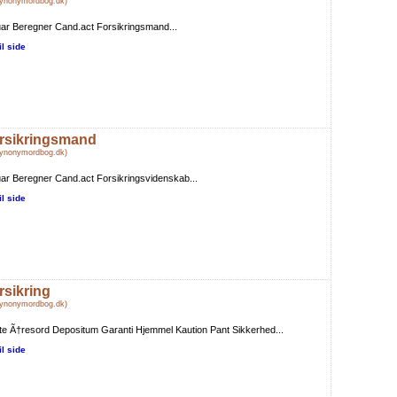
Synonymordbog.dk)
ar Beregner Cand.act Forsikringsmand...
il side
rsikringsmand
Synonymordbog.dk)
ar Beregner Cand.act Forsikringsvidenskab...
il side
rsikring
Synonymordbog.dk)
te Ã†resord Depositum Garanti Hjemmel Kaution Pant Sikkerhed...
il side