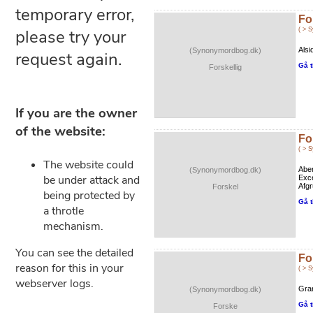
Fo
( > 
Alsi
(Synonymordbog.dk)
Gå t
Forskellig
Fo
( > 
Aber
(Synonymordbog.dk)
Exce
Afgr
Forskel
Gå t
Fo
( > 
Gra
(Synonymordbog.dk)
Gå t
Forske