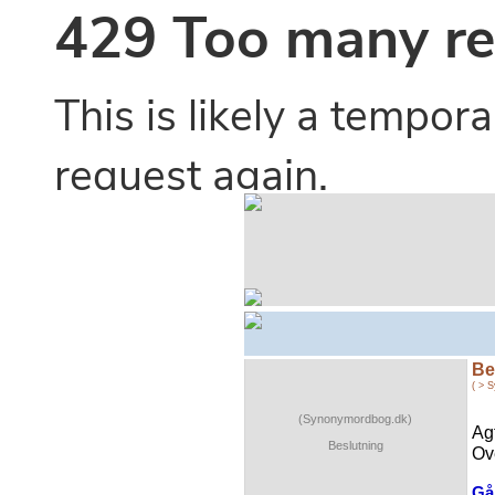
Be
( > 
(Synonymordbog.dk)
Ag
Beslutning
Ove
Gå 