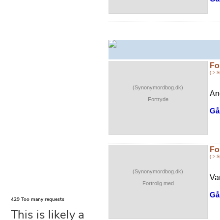
Fo
( > 
(Synonymordbog.dk)
An
Fortryde
Gå 
Fo
( > 
(Synonymordbog.dk)
Van
Fortrolig med
Gå 