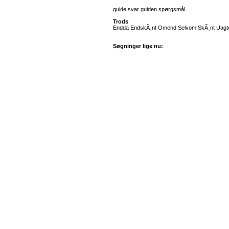
guide svar guiden spørgsmål
Trods
Endda EndskÃ¸nt Omend Selvom SkÃ¸nt Uagtet
Søgninger lige nu: