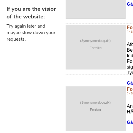
Gå 
Fo
( > 
(Synonymordbog.dk)
Af
Fortolke
Be
In
Fo
sig
Tyd
Gå 
Fo
( > 
(Synonymordbog.dk)
An
Fortjent
HÃ
Gå 