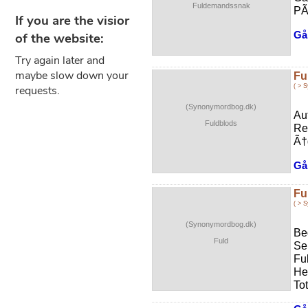
Fuldemandssnak
PÃ
Gå 
Fu
( > 
(Synonymordbog.dk)
Au
Fuldblods
Re
Ã†g
Gå 
Fu
( > 
(Synonymordbog.dk)
Be
Fuld
Sel
Fu
He
Tot