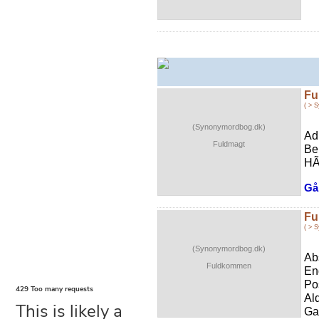
Fu
( > 
(Synonymordbog.dk)
Ad
Fuldmagt
Be
HÃ
Gå 
Fu
( > 
(Synonymordbog.dk)
Ab
Fuldkommen
En
Po
Al
Ga