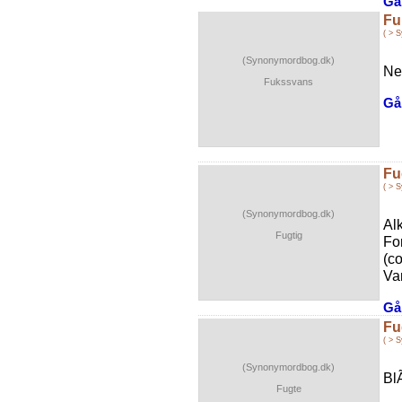
Gå 
Fu
( > 
(Synonymordbog.dk)
Ne
Fukssvans
Gå 
Fu
( > 
(Synonymordbog.dk)
Alk
Fugtig
Fo
(c
Va
Gå 
Fu
( > 
(Synonymordbog.dk)
Bl
Fugte