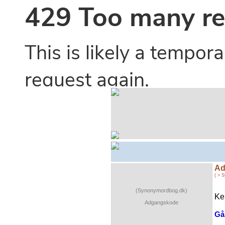
Ad
( > 
(Synonymordbog.dk)
Ke
Adgangskode
Gå 