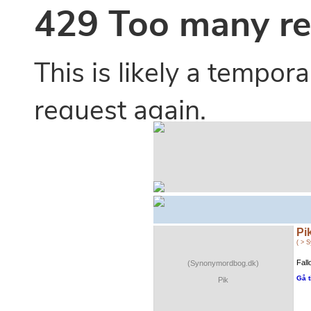
Pi
( > 
Fall
(Synonymordbog.dk)
Gå t
Pik