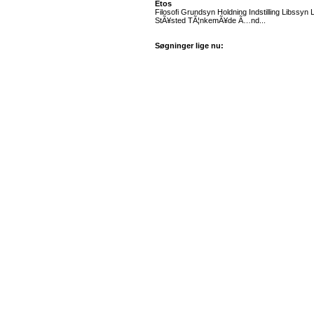
Etos
Filosofi Grundsyn Holdning Indstilling Libssy
StÃ¥sted TÃ¦nkemÃ¥de Ã…nd...
Søgninger lige nu: