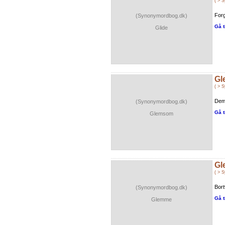
( > 
For
(Synonymordbog.dk)
Gå t
Glide
Gl
( > 
Deme
(Synonymordbog.dk)
Gå t
Glemsom
Gl
( > 
Bort
(Synonymordbog.dk)
Gå t
Glemme