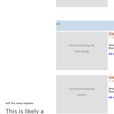
Gl
( > 
Anse
(Synonymordbog.dk)
Rosv
GlorvÃ¦rdig
Gå t
Gl
( > 
Anse
(Synonymordbog.dk)
Rosv
GloriÃ¸s
Gå t