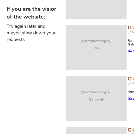
Gl
( > 
Bem
(Synonymordbog.dk)
Gabe
Glo
Gå t
Gl
( > 
Bril
(Synonymordbog.dk)
Gå t
Glimrende
Gl