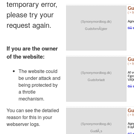
Gu
( > 
Agno
(Synonymordbog.dk)
Gå t
GudsfornÃ¦gter
Gu
( > 
Af v
(Synonymordbog.dk)
Fjer
VÃ¦k
Gudsforladt
Gå t
Gu
( > 
Agno
(Synonymordbog.dk)
Frit
GudlÃ¸s
Gå t