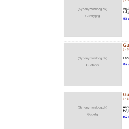
( > 
Anda
(Synonymordbog.dk)
HÃ¸j
Gudfrygtig
Gå t
Gu
( > 
Fad
(Synonymordbog.dk)
Gå t
Gudfader
Gu
( > 
Anda
(Synonymordbog.dk)
HÃ¸j
Gudelig
Gå t