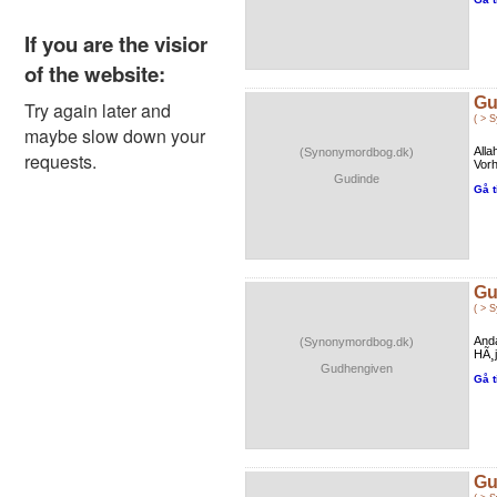
Gu
( > 
All
(Synonymordbog.dk)
Vorh
Gudinde
Gå t
Gu
( > 
Anda
(Synonymordbog.dk)
HÃ¸j
Gudhengiven
Gå t
Gu