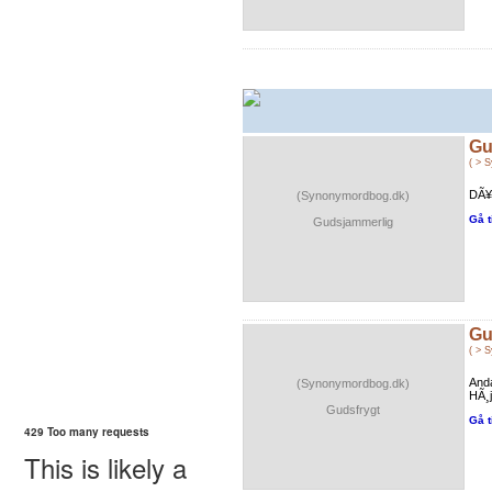
Gu
( > 
DÃ¥r
(Synonymordbog.dk)
Gå t
Gudsjammerlig
Gu
( > 
Anda
(Synonymordbog.dk)
HÃ¸j
Gudsfrygt
Gå t