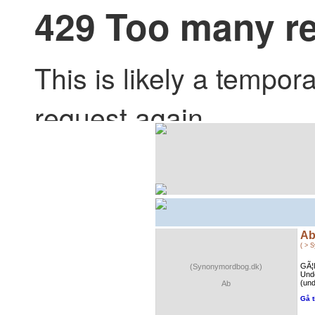
A
( > 
GÃ¦l
(Synonymordbog.dk)
Unde
(und
Ab
Gå t