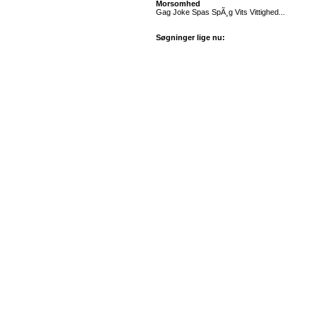
Morsomhed
Gag Joke Spas SpÃ¸g Vits Vittighed...
Søgninger lige nu: