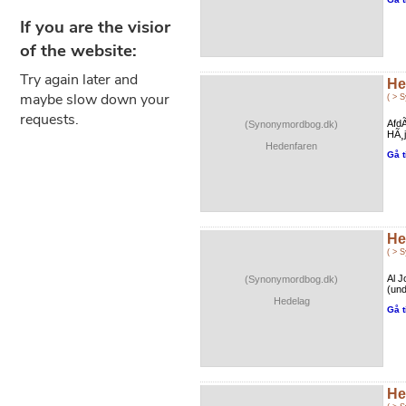
He
( > 
AfdÃ
(Synonymordbog.dk)
HÃ¸j
Hedenfaren
Gå t
He
( > 
Al J
(Synonymordbog.dk)
(und
Hedelag
Gå t
He