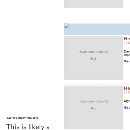
He
( > 
Dav 
(Synonymordbog.dk)
AdjÃ
Hej
Gå t
He
( > 
Afgr
(Synonymordbog.dk)
Gå t
Hegn