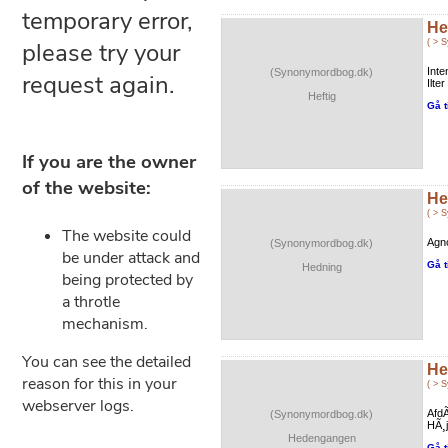
He
( > 
Inte
(Synonymordbog.dk)
Ilte
Heftig
Gå t
He
( > 
Agno
(Synonymordbog.dk)
Gå t
Hedning
He
( > 
AfdÃ
(Synonymordbog.dk)
HÃ¸j
Hedengangen
Gå t