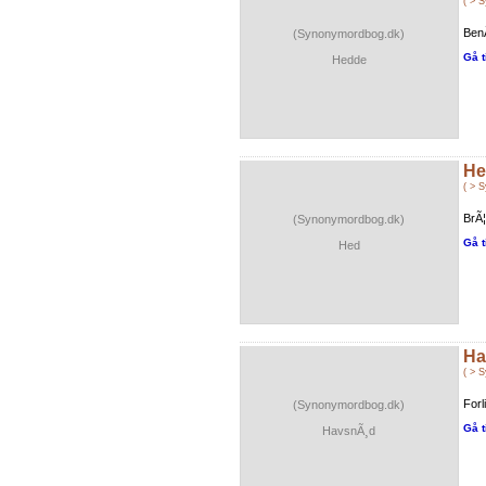
( > 
BenÃ
(Synonymordbog.dk)
Gå t
Hedde
He
( > 
BrÃ¦
(Synonymordbog.dk)
Gå t
Hed
Ha
( > 
Forl
(Synonymordbog.dk)
Gå t
HavsnÃ¸d