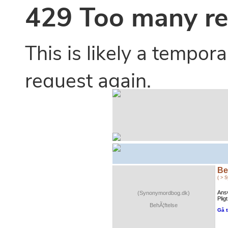
Be
( > 
Ansv
(Synonymordbog.dk)
Pligt
BehÃ¦ftelse
Gå t