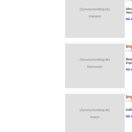
( > 
Afm
(Synonymordbog.dk)
Vanm
Impotent
Gå t
Im
( > 
Beta
(Synonymordbog.dk)
Impo
Impossant
Gå t
Im
( > 
Indf
(Synonymordbog.dk)
Gå t
Import