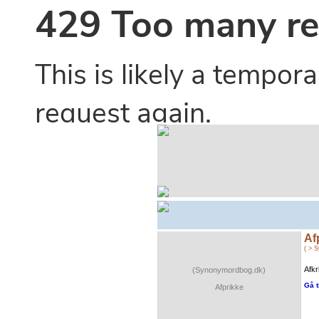
Af
( > 
Afkr
(Synonymordbog.dk)
Gå t
Afprikke