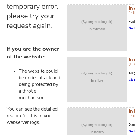
In
( > 
Fuld
(Synonymordbog.dk)
Gå t
In extensio
In 
( > 
Alle
(Synonymordbog.dk)
Gå t
In effigie
In
( > 
Blan
(Synonymordbog.dk)
Gå t
In blanco