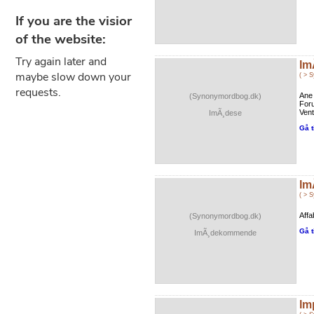
Im
( > 
Ane
(Synonymordbog.dk)
Foru
Vent
ImÃ¸dese
Gå t
Im
( > 
Affa
(Synonymordbog.dk)
Gå t
ImÃ¸dekommende
Im