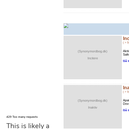
Inc
( > 
Akti
(Synonymordbog.dk)
Salt
Incitere
Gå t
In
( > 
Apat
(Synonymordbog.dk)
Dove
Inaktiv
Gå t