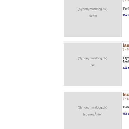
( > 
Forf
(Synonymordbog.dk)
Gå t
Iskold
Is
( > 
Frys
(Synonymordbog.dk)
Nedi
Ise
Gå t
Is
( > 
Inst
(Synonymordbog.dk)
Gå t
IscenesÃ¦tter