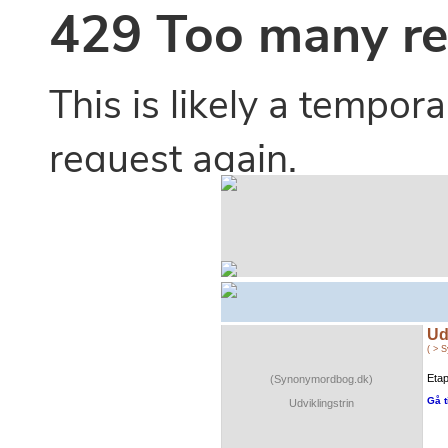
Ud
( > 
Etap
(Synonymordbog.dk)
Gå t
Udviklingstrin