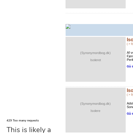
Iso
( > 
Af v
(Synonymordbog.dk)
Fjer
Peri
Isoleret
Gå t
Is
( > 
Adsk
(Synonymordbog.dk)
Sond
Isolere
Gå t