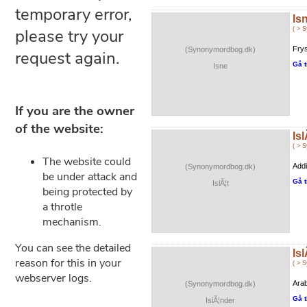
Is
( > 
Frys
(Synonymordbog.dk)
Gå t
Isne
Isl
( > 
Addi
(Synonymordbog.dk)
Gå t
IslÃ¦t
Is
( > 
Arab
(Synonymordbog.dk)
Gå t
IslÃ¦nder