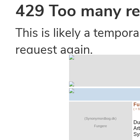
Fu
( > 
(Synonymordbog.dk)
Du
Fungere
Ar
Sys