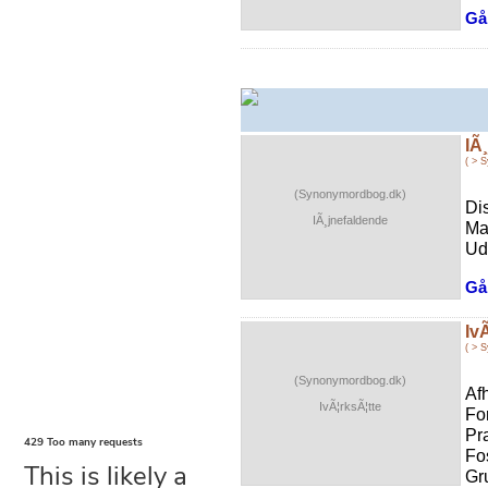
Gå 
IÃ
( > 
(Synonymordbog.dk)
Dis
IÃ¸jnefaldende
Ma
Ud
Gå 
Iv
( > 
(Synonymordbog.dk)
Af
IvÃ¦rksÃ¦tte
Fo
Pr
Fo
Gr