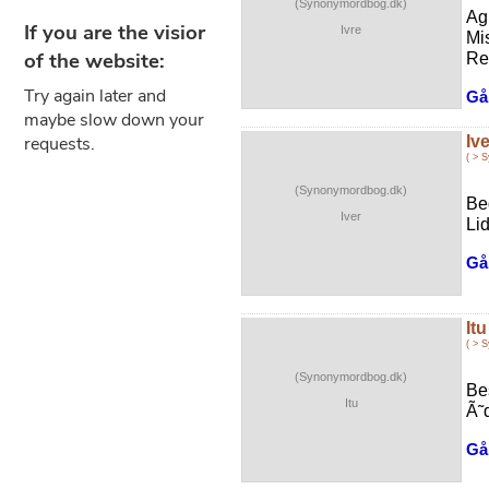
(Synonymordbog.dk)
Ag
Ivre
Mi
Re
Gå 
Ive
( > 
(Synonymordbog.dk)
Be
Iver
Li
Gå 
Itu
( > 
(Synonymordbog.dk)
Be
Itu
Ã˜d
Gå 