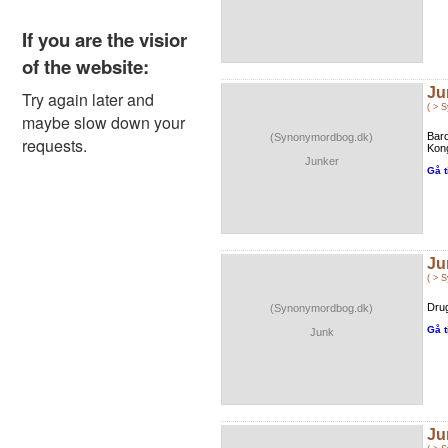
Ju
( > 
Baro
(Synonymordbog.dk)
Kon
Junker
Gå t
Ju
( > 
Drug
(Synonymordbog.dk)
Gå t
Junk
Ju