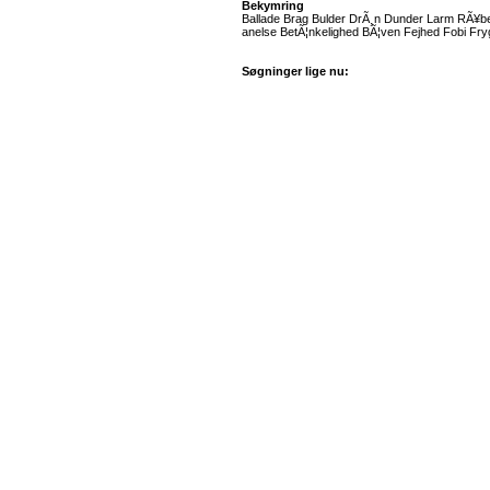
Bekymring
Ballade Brag Bulder DrÃ¸n Dunder Larm RÃ¥be
anelse BetÃ¦nkelighed BÃ¦ven Fejhed Fobi Fr
Søgninger lige nu: