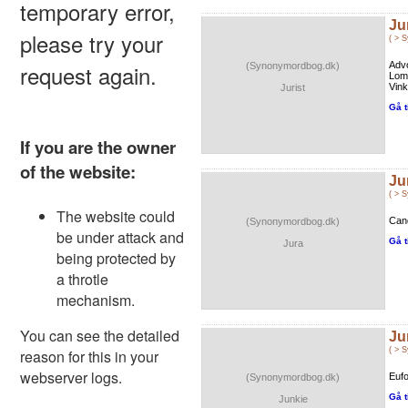
Ju
( > 
Advo
(Synonymordbog.dk)
Lomm
Vink
Jurist
Gå t
Ju
( > 
Cand
(Synonymordbog.dk)
Gå t
Jura
Ju
( > 
Euf
(Synonymordbog.dk)
Gå t
Junkie