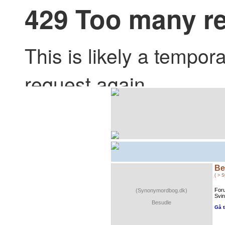
Be
( > 
For
(Synonymordbog.dk)
Svin
Besudle
Gå t