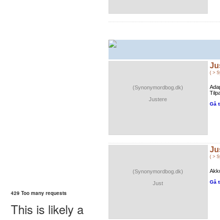
Ju
( > 
Adap
(Synonymordbog.dk)
Tilp
Justere
Gå t
Ju
( > 
Akku
(Synonymordbog.dk)
Gå t
Just