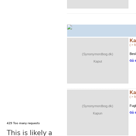
Ka
( > 
Besk
(Synonymordbog.dk)
Gå t
Kaput
Ka
( > 
Fugl
(Synonymordbog.dk)
Gå t
Kapun