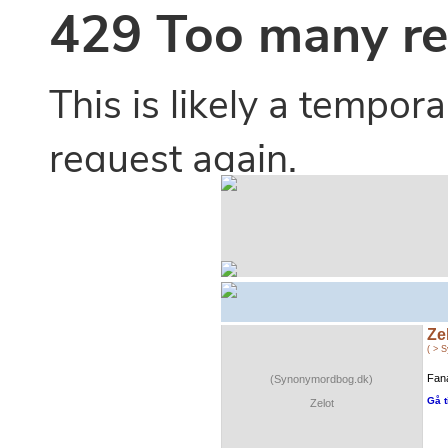
Ze
( > 
Fana
(Synonymordbog.dk)
Gå t
Zelot