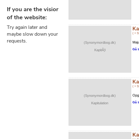
Ka
( > 
Maju
(Synonymordbog.dk)
Gå t
KapitÃ¦l
Ka
( > 
Opgi
(Synonymordbog.dk)
Gå t
Kapitulation
Ka