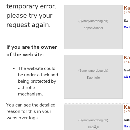
Ka
( > 
Samf
(Synonymordbog.dk)
Gå t
KapselÃ¥bner
Ka
( > 
Gede
(Synonymordbog.dk)
Gå t
Kaprifolie
Ka
( > 
Race
(Synonymordbog.dk)
Gå t
KaplÃ¸b