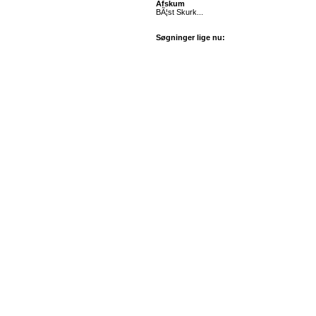
Afskum
BÃ¦st Skurk...
Søgninger lige nu: