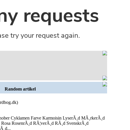
Random artikel
rdbog.dk)
nober Cyklamen Farve Karmoisin LyserÃ¸d MÃ¸rkerÃ¸d
d Rosa RosenrÃ¸d RÃ¦verÃ¸d RÃ¸d SvenskrÃ¸d
Ã¸d...