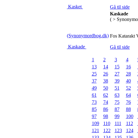
Kasket
Gå til side
Kaskade
( > Synonymo
(Synonymordbog.dk)
Fos Katarakt V
Kaskade
Gå til side
1
2
3
4
13
14
15
16
25
26
27
28
37
38
39
40
49
50
51
52
61
62
63
64
73
74
75
76
85
86
87
88
97
98
99
100
109
110
111
112
121
122
123
124
133
134
135
136