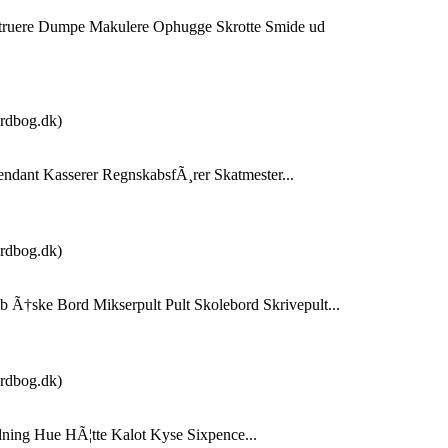
struere Dumpe Makulere Ophugge Skrotte Smide ud
rdbog.dk)
endant Kasserer RegnskabsfÃ¸rer Skatmester...
rdbog.dk)
b Ã†ske Bord Mikserpult Pult Skolebord Skrivepult...
rdbog.dk)
ing Hue HÃ¦tte Kalot Kyse Sixpence...