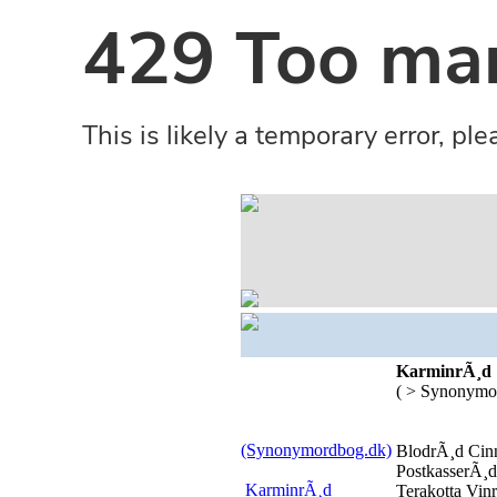
KarminrÃ¸d
( > Synonymo
(Synonymordbog.dk)
BlodrÃ¸d Cin
PostkasserÃ¸
KarminrÃ¸d
Terakotta Vinr