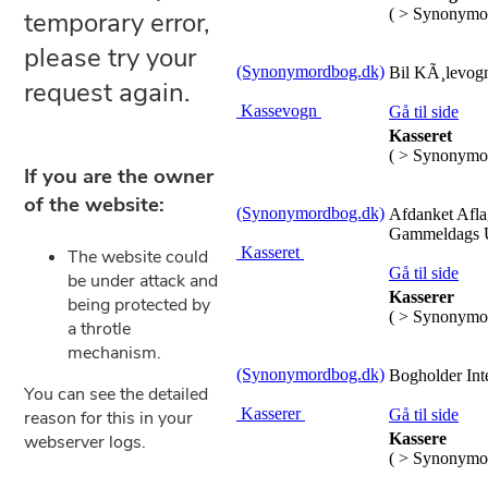
( > Synonymo
(Synonymordbog.dk)
Bil KÃ¸levogn
Kassevogn
Gå til side
Kasseret
( > Synonymo
(Synonymordbog.dk)
Afdanket Afla
Gammeldags U
Kasseret
Gå til side
Kasserer
( > Synonymo
(Synonymordbog.dk)
Bogholder Int
Kasserer
Gå til side
Kassere
( > Synonymo