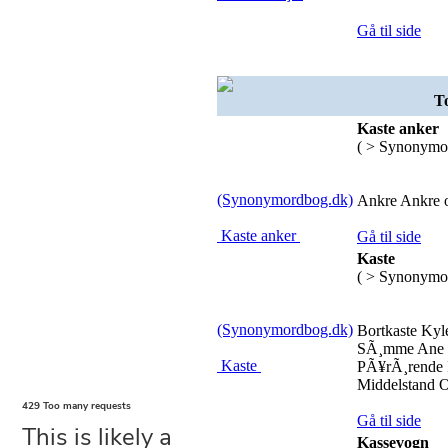
Gå til side
To
Kaste anker
( > Synonymo
(Synonymordbog.dk)
Ankre Ankre o
Kaste anker
Gå til side
Kaste
( > Synonymo
(Synonymordbog.dk)
Bortkaste Kyl
SÃ¸mme Ane E
Kaste
PÃ¥rÃ¸rende 
Middelstand O
Gå til side
Kassevogn