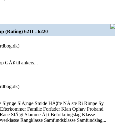
p (Rating) 6211 - 6220
rdbog.dk)
p GÃ¥ til ankers...
rdbog.dk)
e Slynge SlÃ¦nge Smide HÃ¦fte NÃ¦ste Ri Rimpe Sy
fterkommer Familie Forfader Klan Ophav Proband
Race SlÃ¦gt Stamme Ã†t Befolkningslag Klasse
verklasse Rangklasse Samfundsklasse Samfundslag...