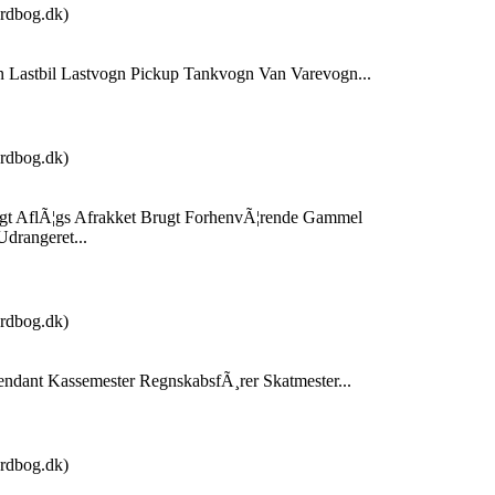
rdbog.dk)
 Lastbil Lastvogn Pickup Tankvogn Van Varevogn...
rdbog.dk)
gt AflÃ¦gs Afrakket Brugt ForhenvÃ¦rende Gammel
drangeret...
rdbog.dk)
endant Kassemester RegnskabsfÃ¸rer Skatmester...
rdbog.dk)