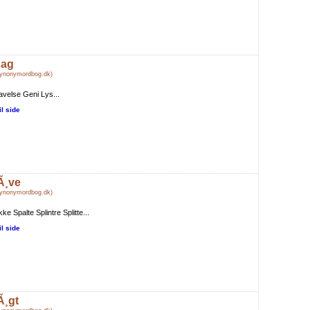
ag
Synonymordbog.dk)
velse Geni Lys...
il side
Ã¸ve
Synonymordbog.dk)
kke Spalte Splintre Splitte...
il side
Ã¸gt