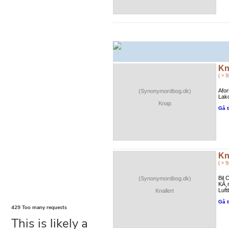
Kn
( > 
Afor
(Synonymordbog.dk)
Lako
Knap
Gå t
Kn
( > 
Bil 
(Synonymordbog.dk)
KÃ¸r
Luft
Knallert
Gå t