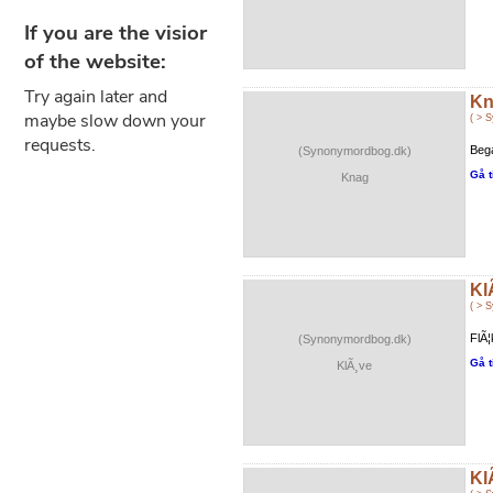
Kn
( > 
Bega
(Synonymordbog.dk)
Gå t
Knag
Kl
( > 
FlÃ¦
(Synonymordbog.dk)
Gå t
KlÃ¸ve
Kl