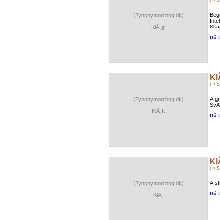
( > 
Bega
(Synonymordbog.dk)
Inte
Ska
KlÃ¸gt
Gå t
Kl
( > 
Afgr
(Synonymordbog.dk)
SvÃ¦
KlÃ¸ft
Gå t
Kl
( > 
Afst
(Synonymordbog.dk)
Gå t
KlÃ¸