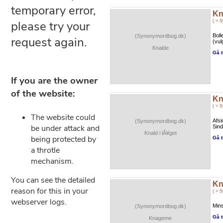
Kn
( > 
Boll
(Synonymordbog.dk)
(vu
Knalde
Gå t
Kn
( > 
Afsi
(Synonymordbog.dk)
Sind
Knald i lÃ¥get
Gå t
Kn
( > 
Mins
(Synonymordbog.dk)
Gå t
Knageme