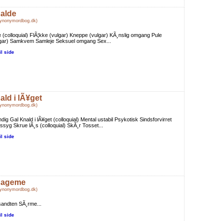
alde
Synonymordbog.dk)
e (colloquial) FlÃ¦kke (vulgar) Kneppe (vulgar) KÃ¸nslig omgang Pule
lgar) Samkvem Samleje Seksuel omgang Sex...
il side
ald i lÃ¥get
Synonymordbog.dk)
ndig Gal Knald i lÃ¥get (colloquial) Mental ustabil Psykotisk Sindsforvirret
ssyg Skrue lÃ¸s (colloquial) SkÃ¸r Tosset...
il side
ageme
Synonymordbog.dk)
andten SÃ¸rme...
il side