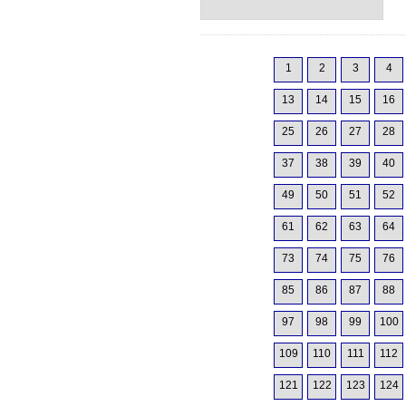
1
2
3
4
13
14
15
16
25
26
27
28
37
38
39
40
49
50
51
52
61
62
63
64
73
74
75
76
85
86
87
88
97
98
99
100
109
110
111
112
121
122
123
124