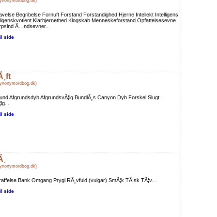
Synonymordbog.dk)
velse Begribelse Fornuft Forstand Forstandighed Hjerne Intellekt Intelligens
lligenskvotient Klarhjernethed Klogskab Menneskeforstand Opfattelsesevne
rpsind Ã…ndsevner...
il side
Ã¸ft
Synonymordbog.dk)
und Afgrundsdyb AfgrundsvÃ¦lg BundlÃ¸s Canyon Dyb Forskel Slugt
lg...
il side
Ã¸
Synonymordbog.dk)
raffelse Bank Omgang Prygl RÃ¸vfuld (vulgar) SmÃ¦k TÃ¦sk TÃ¦v...
il side