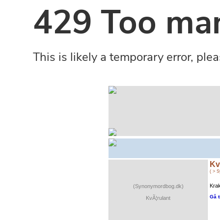
Kv
( > 
Krak
(Synonymordbog.dk)
Gå t
KvÃ¦rulant