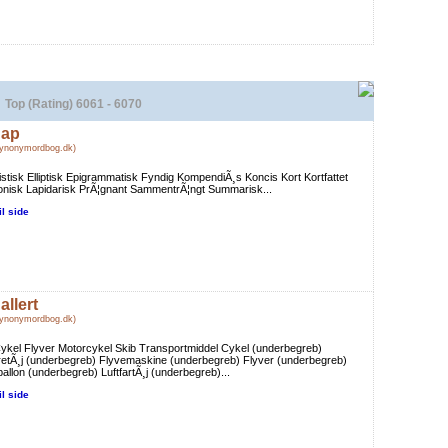
Top (Rating) 6061 - 6070
ap
Synonymordbog.dk)
istisk Elliptisk Epigrammatisk Fyndig KompendiÃ¸s Koncis Kort Kortfattet
nisk Lapidarisk PrÃ¦gnant SammentrÃ¦ngt Summarisk...
il side
allert
Synonymordbog.dk)
Cykel Flyver Motorcykel Skib Transportmiddel Cykel (underbegreb)
etÃ¸j (underbegreb) Flyvemaskine (underbegreb) Flyver (underbegreb)
ballon (underbegreb) LuftfartÃ¸j (underbegreb)...
il side