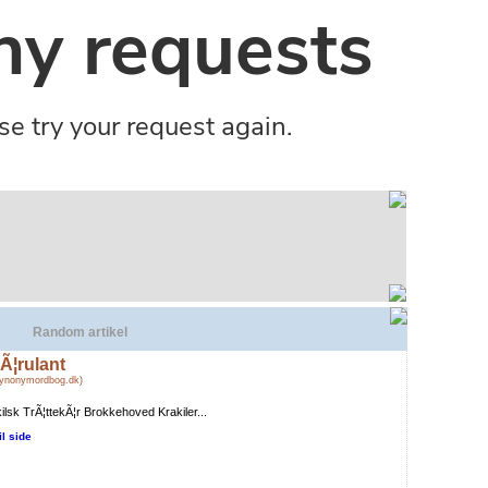
Random artikel
Ã¦rulant
Synonymordbog.dk)
ilsk TrÃ¦ttekÃ¦r Brokkehoved Krakiler...
il side