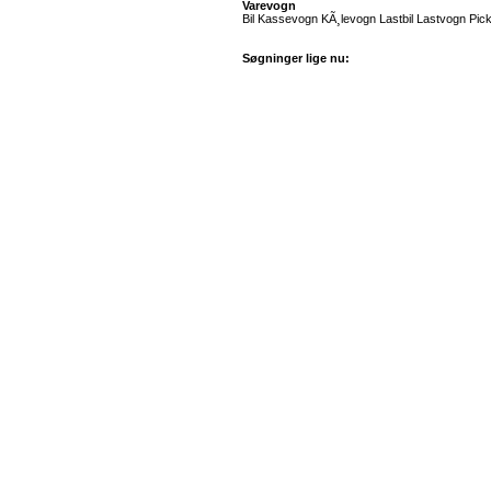
Varevogn
Bil Kassevogn KÃ¸levogn Lastbil Lastvogn Pic
Søgninger lige nu: