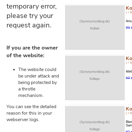
Ko
( > 
AnsÃ
(Synonymordbog.dk)
Gå t
Kollats
Ko
( > 
Ilde
(Synonymordbog.dk)
Gå t
Kollaps
Ko
( > 
Blan
(Synonymordbog.dk)
Sam
Kollage
Gå t