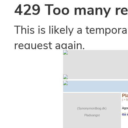
Pl
( > 
Agor
(Synonymordbog.dk)
Gå t
Pladsangst