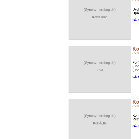
( > 
Dydi
(Synonymordbog.dk)
UpÃ¥
Koldsindig
Gå t
Ko
( > 
Forf
(Synonymordbog.dk)
(und
(und
Kold
Gå t
Ko
( > 
Konv
(Synonymordbog.dk)
Rett
KolbÃ¸tte
Gå t