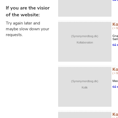
Ko
( > 
Gru
(Synonymordbog.dk)
Sam
Kollaboration
Gå t
Ko
( > 
Mav
(Synonymordbog.dk)
Gå t
Kolik
Ko