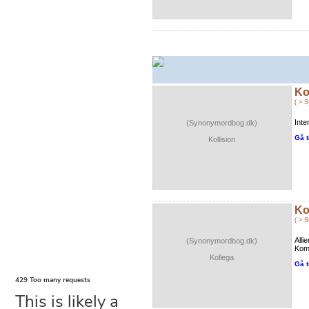
Ko
( > 
Int
(Synonymordbog.dk)
Gå t
Kollision
Ko
( > 
Alli
(Synonymordbog.dk)
Kom
Kollega
Gå t