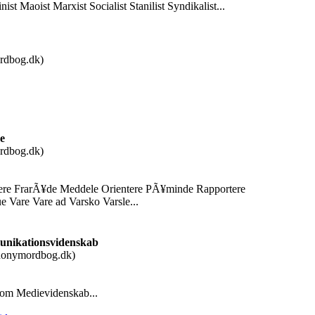
ist Maoist Marxist Socialist Stanilist Syndikalist...
rdbog.dk)
e
rdbog.dk)
ere FrarÃ¥de Meddele Orientere PÃ¥minde Rapportere
e Vare Vare ad Varsko Varsle...
nikationsvidenskab
nonymordbog.dk)
om Medievidenskab...