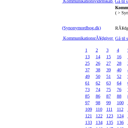
Kommunikationsvidenskab
Gå til 
Kommu
( > Sy
(Synonymordbog.dk)
RÃ¥dgi
KommunikationsrÃ¥dgiver
Gå til 
1
2
3
4
13
14
15
16
25
26
27
28
37
38
39
40
49
50
51
52
61
62
63
64
73
74
75
76
85
86
87
88
97
98
99
100
109
110
111
112
121
122
123
124
133
134
135
136