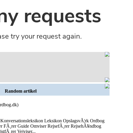
Random artikel
rdbog.dk)
 Konversationsleksikon Leksikon OpslagsvÃ¦rk Ordbog
r FÃ¸rer Guide Omviser RejsefÃ¸rer RejsehÃ¥ndbog
stfÃ¸rer Vejviser...