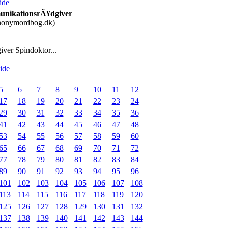
side
nikationsrÃ¥dgiver
nonymordbog.dk)
ver Spindoktor...
side
5
6
7
8
9
10
11
12
17
18
19
20
21
22
23
24
29
30
31
32
33
34
35
36
41
42
43
44
45
46
47
48
53
54
55
56
57
58
59
60
65
66
67
68
69
70
71
72
77
78
79
80
81
82
83
84
89
90
91
92
93
94
95
96
101
102
103
104
105
106
107
108
113
114
115
116
117
118
119
120
125
126
127
128
129
130
131
132
137
138
139
140
141
142
143
144