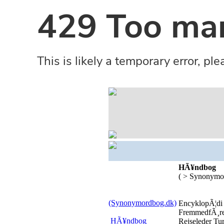
HÃ¥ndbog
( > Synonymo
(Synonymordbog.dk)
EncyklopÃ¦di
FremmedfÃ¸re
HÃ¥ndbog
Rejseleder Turi