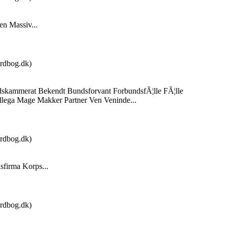
en Massiv...
rdbog.dk)
jdskammerat Bekendt Bundsforvant ForbundsfÃ¦lle FÃ¦lle
lega Mage Makker Partner Ven Veninde...
rdbog.dk)
sfirma Korps...
rdbog.dk)