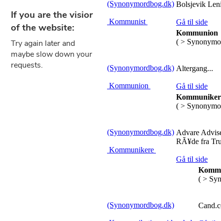
(Synonymordbog.dk)
Bolsjevik Lenin
Kommunist
Gå til side
Kommunion
( > Synonymo
(Synonymordbog.dk)
Altergang...
Kommunion
Gå til side
Kommuniker
( > Synonymo
(Synonymordbog.dk)
Advare Advis
RÃ¥de fra Tru
Kommunikere
Gå til side
Kommu
( > Sy
(Synonymordbog.dk)
Cand.c