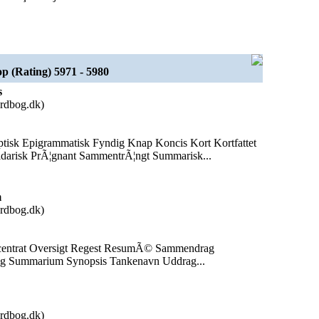
p (Rating) 5971 - 5980
s
rdbog.dk)
liptisk Epigrammatisk Fyndig Knap Koncis Kort Kortfattet
darisk PrÃ¦gnant SammentrÃ¦ngt Summarisk...
m
rdbog.dk)
centrat Oversigt Regest ResumÃ© Sammendrag
g Summarium Synopsis Tankenavn Uddrag...
rdbog.dk)