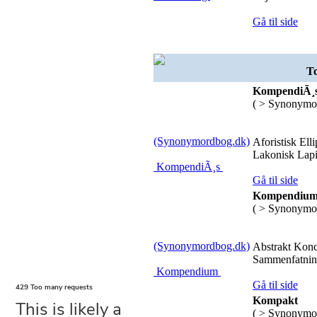
Gå til side
To
KompendiÃ¸
( > Synonymo
(Synonymordbog.dk)
Aforistisk El
Lakonisk Lapi
KompendiÃ¸s
Gå til side
Kompendiu
( > Synonymo
(Synonymordbog.dk)
Abstrakt Kon
Sammenfatnin
Kompendium
Gå til side
Kompakt
( > Synonymo