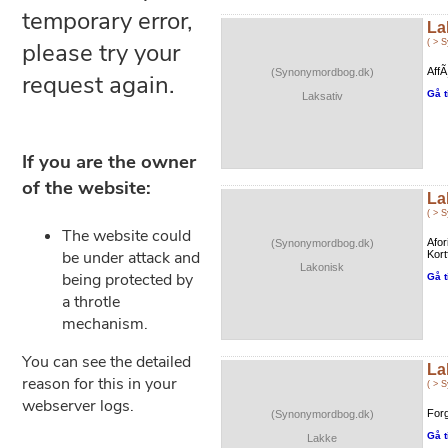
La
( > 
AffÃ
(Synonymordbog.dk)
Gå t
Laksativ
La
( > 
Afor
(Synonymordbog.dk)
Kort
Lakonisk
Gå t
La
( > 
Forg
(Synonymordbog.dk)
Gå t
Lakke