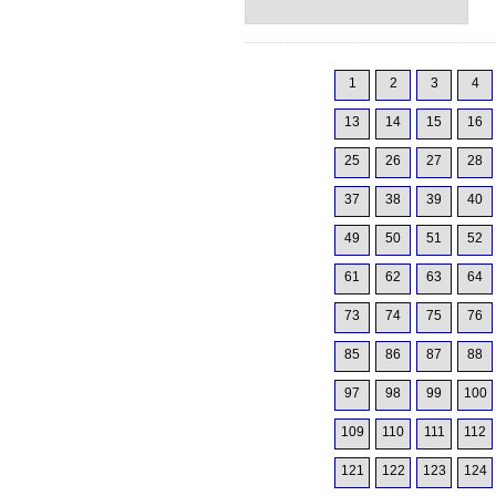
1
2
3
4
13
14
15
16
25
26
27
28
37
38
39
40
49
50
51
52
61
62
63
64
73
74
75
76
85
86
87
88
97
98
99
100
109
110
111
112
121
122
123
124