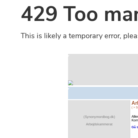
Ar
( > 
Alli
(Synonymordbog.dk)
Kom
Arbejdskammerat
Gå t