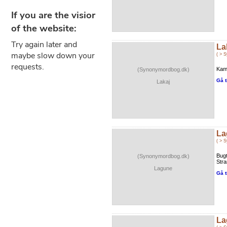
La
( > 
Kamm
(Synonymordbog.dk)
Gå t
Lakaj
La
( > 
Bug
(Synonymordbog.dk)
Stra
Lagune
Gå t
La