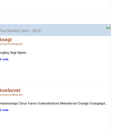
Top (Rating) 5601 - 5610
ksegl
Synonymordbog.dk)
egling Segl Signet...
il side
ksefarvet
Synonymordbog.dk)
iumorange Citrus Farve Gulerodsfarvet Melonfarvet Orange Orangegul...
il side