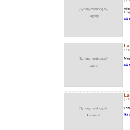
( > 
Alt
(Synonymordbog.dk)
Lovg
Lagting
Gå t
La
( > 
Mag
(Synonymordbog.dk)
Gå t
Lagre
La
( > 
Land
(Synonymordbog.dk)
Gå t
Lagmand