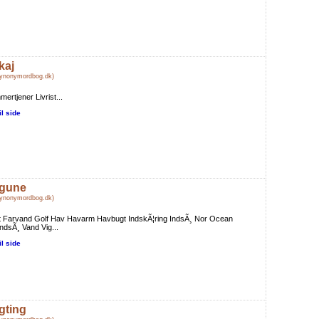
kaj
Synonymordbog.dk)
ertjener Livrist...
il side
gune
Synonymordbog.dk)
t Farvand Golf Hav Havarm Havbugt IndskÃ¦ring IndsÃ¸ Nor Ocean
ndsÃ¸ Vand Vig...
il side
gting