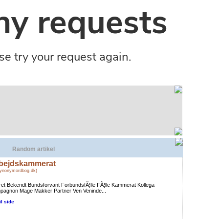
Random artikel
bejdskammerat
Synonymordbog.dk)
eret Bekendt Bundsforvant ForbundsfÃ¦lle FÃ¦lle Kammerat Kollega
pagnon Mage Makker Partner Ven Veninde...
il side