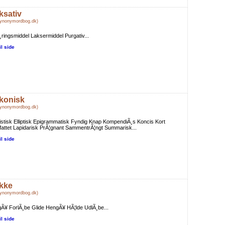
ksativ
Synonymordbog.dk)
¸ringsmiddel Laksermiddel Purgativ...
il side
konisk
Synonymordbog.dk)
istisk Elliptisk Epigrammatisk Fyndig Knap KompendiÃ¸s Koncis Kort
fattet Lapidarisk PrÃ¦gnant SammentrÃ¦ngt Summarisk...
il side
kke
Synonymordbog.dk)
Ã¥ ForlÃ¸be Glide HengÃ¥ HÃ¦lde UdlÃ¸be...
il side