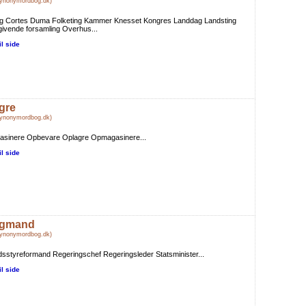
Synonymordbog.dk)
ing Cortes Duma Folketing Kammer Knesset Kongres Landdag Landsting
ivende forsamling Overhus...
il side
gre
Synonymordbog.dk)
asinere Opbevare Oplagre Opmagasinere...
il side
gmand
Synonymordbog.dk)
sstyreformand Regeringschef Regeringsleder Statsminister...
il side