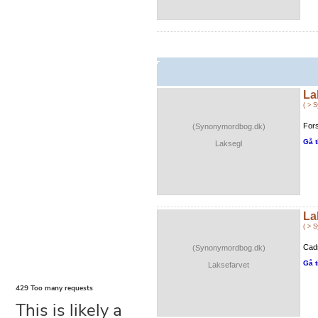
La
( > 
Fors
(Synonymordbog.dk)
Gå t
Laksegl
La
( > 
Cadm
(Synonymordbog.dk)
Gå t
Laksefarvet