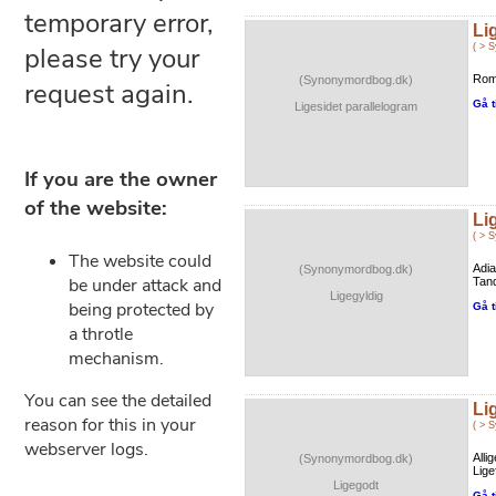
Li
( > 
Rom
(Synonymordbog.dk)
Gå t
Ligesidet parallelogram
Li
( > 
Adia
(Synonymordbog.dk)
Tand
Ligegyldig
Gå t
Li
( > 
Alli
(Synonymordbog.dk)
Lige
Ligegodt
Gå t