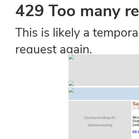
Sa
( > 
Akse
(Synonymordbog.dk)
Ord
(und
Sammenslutning
Gå t