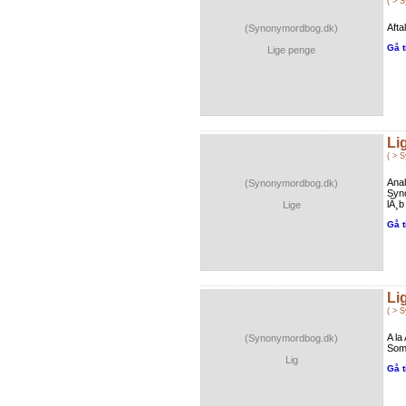
( > 
Afta
(Synonymordbog.dk)
Gå t
Lige penge
Li
( > 
Ana
(Synonymordbog.dk)
Syno
lÃ¸b
Lige
Gå t
Li
( > 
A l
(Synonymordbog.dk)
Som 
Lig
Gå t