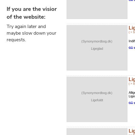
Li
( > 
Indi
(Synonymordbog.dk)
Gå t
Ligeglad
Li
( > 
Alli
(Synonymordbog.dk)
Lige
Ligefuldt
Gå t
Li