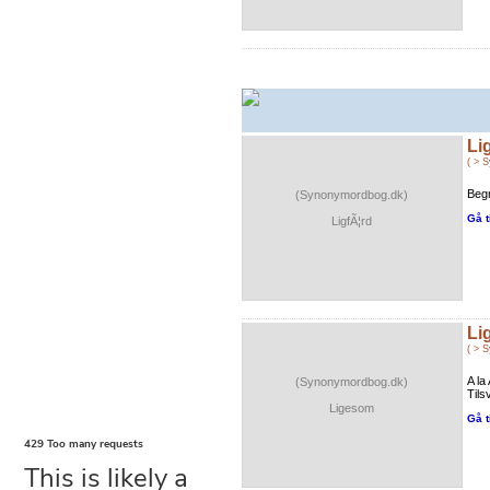
Li
( > 
Begr
(Synonymordbog.dk)
Gå t
LigfÃ¦rd
Li
( > 
A l
(Synonymordbog.dk)
Tils
Ligesom
Gå t