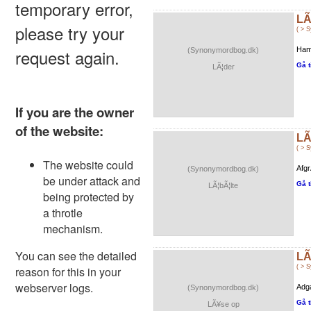
LÃ
( > 
Ham 
(Synonymordbog.dk)
Gå t
LÃ¦der
LÃ
( > 
Afgr
(Synonymordbog.dk)
Gå t
LÃ¦bÃ¦lte
LÃ
( > 
Adg
(Synonymordbog.dk)
Gå t
LÃ¥se op