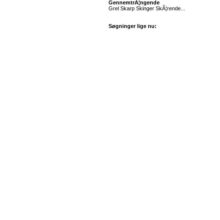
GennemtrÃ¦ngende
Grel Skarp Skinger SkÃ¦rende...
Søgninger lige nu: