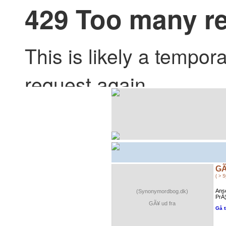
GÃ
( > 
Ans
(Synonymordbog.dk)
PrÃ
GÃ¥ ud fra
Gå t