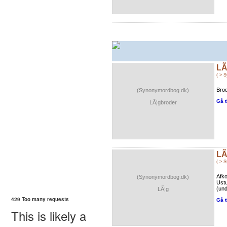
LÃ
( > 
Brod
(Synonymordbog.dk)
Gå t
LÃ¦gbroder
LÃ
( > 
Afk
(Synonymordbog.dk)
Ust
(und
LÃ¦g
Gå t