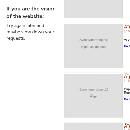
Ã˜
( > 
Acce
(Synonymordbog.dk)
Gå t
Ã˜ge hastigheden
Ã˜
( > 
Dupl
(Synonymordbog.dk)
Repr
Ã˜ge
Gå t
Ã˜