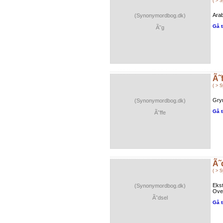
( > 
Arab
(Synonymordbog.dk)
Gå t
Ã˜g
Ã˜
( > 
Gryn
(Synonymordbog.dk)
Gå t
Ã˜ffe
Ã˜
( > 
Ekst
(Synonymordbog.dk)
Over
Ã˜dsel
Gå t