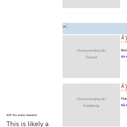
Ã˜
( > 
Bes
(Synonymordbog.dk)
Gå t
Ã˜jemed
Ã˜
( > 
Flu
(Synonymordbog.dk)
Gå t
Ã˜jeblikkelig