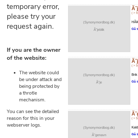
Ã˜
( > 
HÃ¥
(Synonymordbog.dk)
Gå t
Ã˜jeblik
Ã˜
( > 
Brik
(Synonymordbog.dk)
Gå t
Ã˜je
Ã˜
( > 
Kal
(Synonymordbog.dk)
Gå t
Ã˜genavn