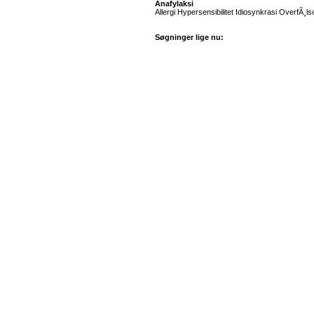
Anafylaksi
Allergi Hypersensibilitet Idiosynkrasi OverfÃ¸l
Søgninger lige nu: