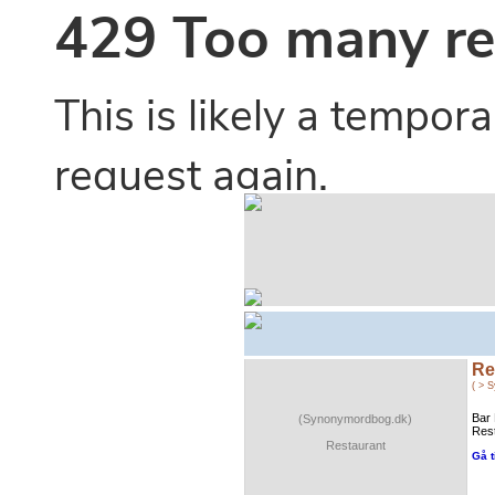
Re
( > 
Bar 
(Synonymordbog.dk)
Rest
Restaurant
Gå t