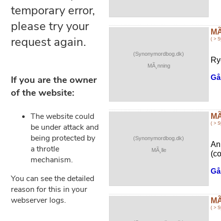
MÃ
( > 
(Synonymordbog.dk)
Ry
MÃ¸nning
Gå 
MÃ
( > 
(Synonymordbog.dk)
An
MÃ¸lle
(c
Gå 
MÃ
( > 