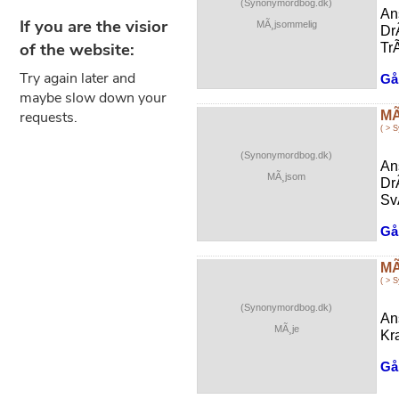
(Synonymordbog.dk)
An
MÃ¸jsommelig
Dr
TrÃ
Gå 
MÃ
( > 
(Synonymordbog.dk)
An
MÃ¸jsom
Dr
SvÃ
Gå 
MÃ
( > 
(Synonymordbog.dk)
An
MÃ¸je
Kr
Gå 