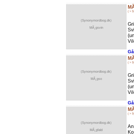
MÃ
( > 
(Synonymordbog.dk)
Gr
MÃ¸gsvin
Sv
(u
Vil
Gå 
MÃ
( > 
(Synonymordbog.dk)
Gr
MÃ¸gso
Sv
(u
Vil
Gå 
MÃ
( > 
(Synonymordbog.dk)
An
MÃ¸gfald
Ko