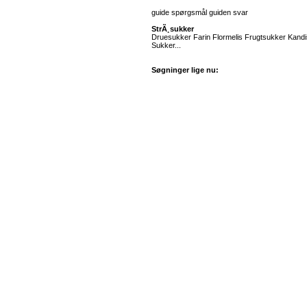
guide spørgsmål guiden svar
StrÃ¸sukker
Druesukker Farin Flormelis Frugtsukker Kandi
Sukker...
Søgninger lige nu: