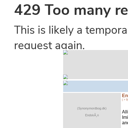
En
( > 
(Synonymordbog.dk)
Al
EndskÃ¸n
Im
and