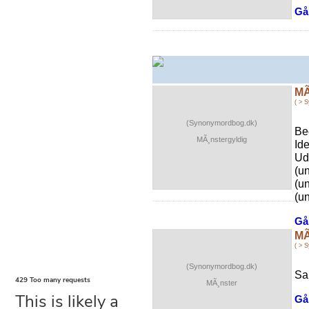
Gå 
MÃ
( > 
(Synonymordbog.dk)
Be
MÃ¸nstergyldig
Id
Ud
(u
(u
(u
Gå 
MÃ
( > 
(Synonymordbog.dk)
Sa
MÃ¸nster
Gå 