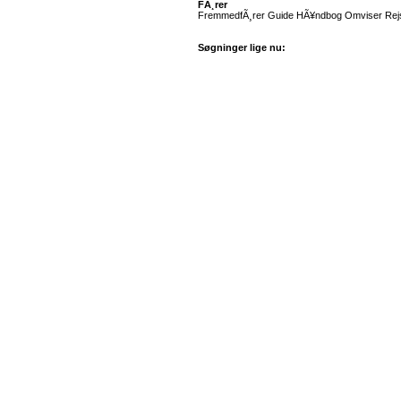
FÃ¸rer
FremmedfÃ¸rer Guide HÃ¥ndbog Omviser Rejsef
Søgninger lige nu: