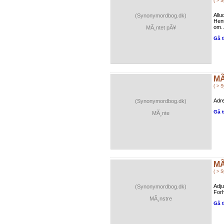
( > 
Allu
(Synonymordbog.dk)
Hent
om..
MÃ¸ntet pÃ¥
Gå t
MÃ
( > 
Adre
(Synonymordbog.dk)
Gå t
MÃ¸nte
MÃ
( > 
Adju
(Synonymordbog.dk)
Forh
MÃ¸nstre
Gå t