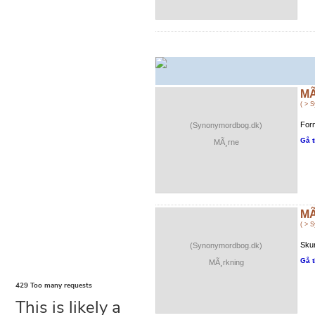
MÃ
( > 
For
(Synonymordbog.dk)
Gå t
MÃ¸rne
MÃ
( > 
Sku
(Synonymordbog.dk)
Gå t
MÃ¸rkning