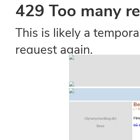
Be
( > 
Flir
(Synonymordbog.dk)
Gå t
Bese