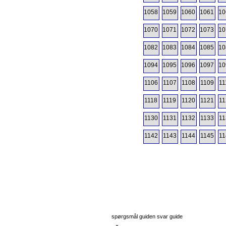
1058
1059
1060
1061
10
1070
1071
1072
1073
10
1082
1083
1084
1085
10
1094
1095
1096
1097
10
1106
1107
1108
1109
11
1118
1119
1120
1121
11
1130
1131
1132
1133
11
1142
1143
1144
1145
11
spørgsmål guiden svar guide