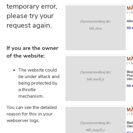
MÃ
( > 
Aftn
(Synonymordbog.dk)
Gå t
MÃ¸rkne
MÃ
( > 
Blo
(Synonymordbog.dk)
Pos
Vinr
MÃ¸rkerÃ¸d
Gå t
MÃ
( > 
Bla
(Synonymordbog.dk)
Oliv
MÃ¸rkegrÃ¸n
Gå t