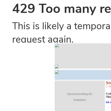
Sn
( > 
Fodt
(Synonymordbog.dk)
Slip
Snabelsko
Gå t