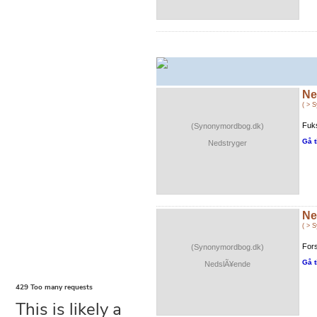
Ne
( > 
Fuk
(Synonymordbog.dk)
Gå t
Nedstryger
Ne
( > 
Fors
(Synonymordbog.dk)
Gå t
NedslÃ¥ende