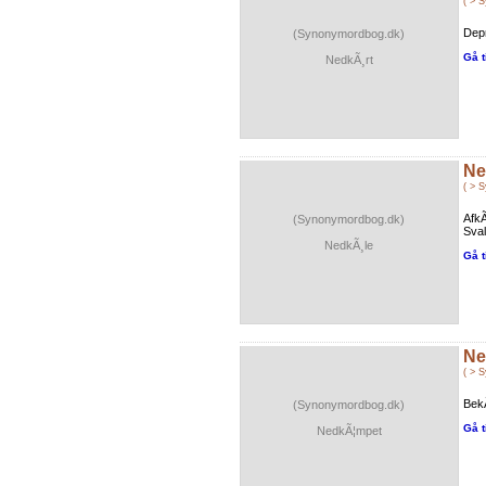
( > 
Depr
(Synonymordbog.dk)
Gå t
NedkÃ¸rt
Ne
( > 
AfkÃ
(Synonymordbog.dk)
Sval
NedkÃ¸le
Gå t
Ne
( > 
BekÃ
(Synonymordbog.dk)
Gå t
NedkÃ¦mpet