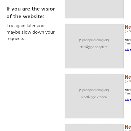
Ne
( > 
Abdi
(Synonymordbog.dk)
Tron
NedlÃ¦gge scepteret
Gå t
Ne
( > 
Abdi
(Synonymordbog.dk)
Tron
NedlÃ¦gge kronen
Gå t
Ne