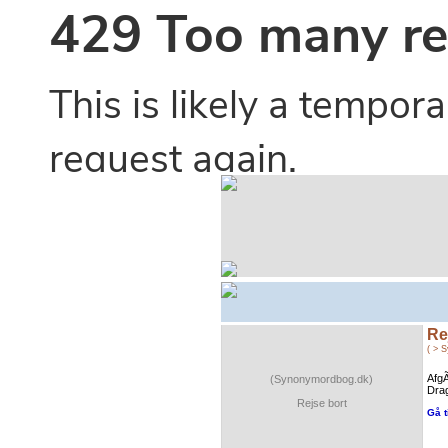
Re
( > 
AfgÃ
(Synonymordbog.dk)
Drag
Rejse bort
Gå t