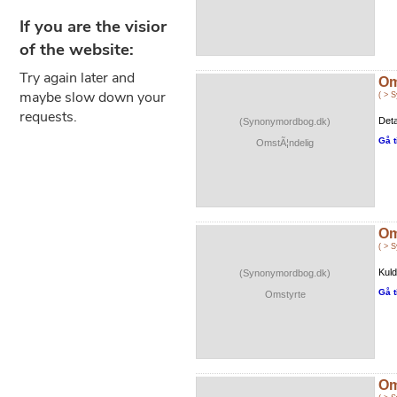
Om
( > 
Deta
(Synonymordbog.dk)
Gå t
OmstÃ¦ndelig
Om
( > 
Kuld
(Synonymordbog.dk)
Gå t
Omstyrte
Om