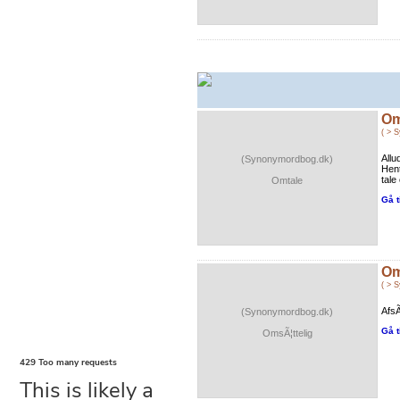
Om
( > 
Allu
(Synonymordbog.dk)
Hent
tale
Omtale
Gå t
Om
( > 
AfsÃ
(Synonymordbog.dk)
Gå t
OmsÃ¦ttelig