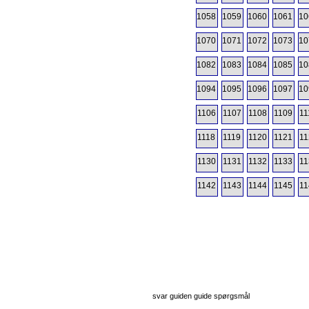
1058
1059
1060
1061
10
1070
1071
1072
1073
10
1082
1083
1084
1085
10
1094
1095
1096
1097
10
1106
1107
1108
1109
11
1118
1119
1120
1121
11
1130
1131
1132
1133
11
1142
1143
1144
1145
11
svar guiden guide spørgsmål