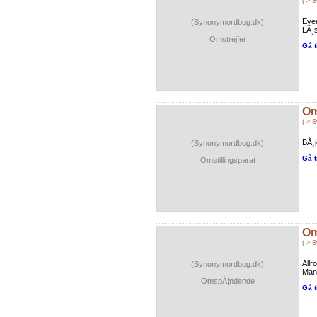
( > 
Eve
(Synonymordbog.dk)
LÃ¸
Omstrejfer
Gå t
Om
( > 
BÃ¸j
(Synonymordbog.dk)
Gå t
Omstillingsparat
Om
( > 
Allr
(Synonymordbog.dk)
Man
OmspÃ¦ndende
Gå t