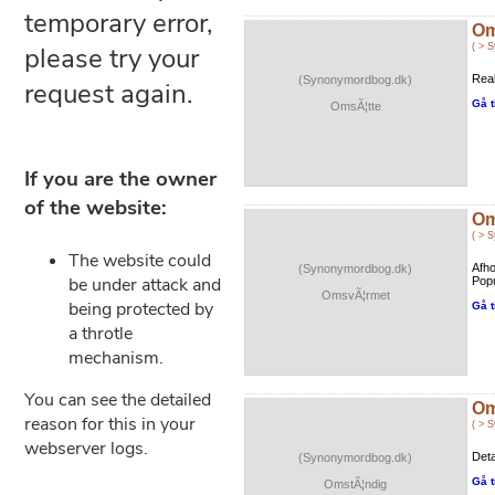
Om
( > 
Real
(Synonymordbog.dk)
Gå t
OmsÃ¦tte
Om
( > 
Afho
(Synonymordbog.dk)
Popu
OmsvÃ¦rmet
Gå t
Om
( > 
Deta
(Synonymordbog.dk)
Gå t
OmstÃ¦ndig