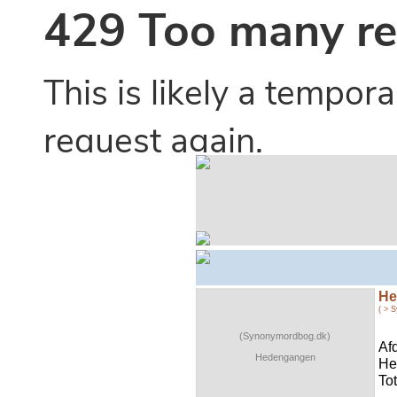
He
( > 
(Synonymordbog.dk)
Af
Hedengangen
He
Tot