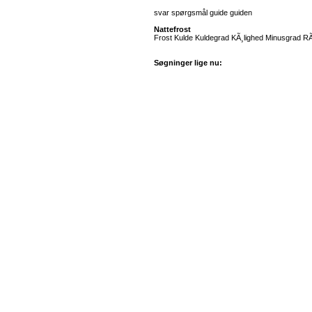
svar spørgsmål guide guiden
Nattefrost
Frost Kulde Kuldegrad KÃ¸lighed Minusgrad RÃ
Søgninger lige nu: