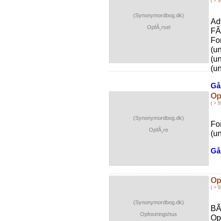
( > 
(Synonymordbog.dk)
Ad
OpfÃ¸rsel
FÃ
Fo
(u
(u
(un
Gå 
Op
( > 
(Synonymordbog.dk)
Fo
OpfÃ¸re
(u
Gå 
Op
( > 
(Synonymordbog.dk)
BÃ
Opfostringshus
Op