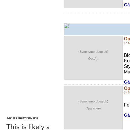
Gå 
Op
( > 
(Synonymordbog.dk)
Bl
OpgÃ¸r
Ko
St
Mu
Gå 
Op
( > 
(Synonymordbog.dk)
Fo
Opgradere
Gå 