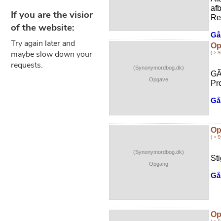
af
Re
Gå 
Op
( > 
(Synonymordbog.dk)
GÃ
Opgave
Pr
Gå 
Op
( > 
(Synonymordbog.dk)
St
Opgang
Gå 
Op