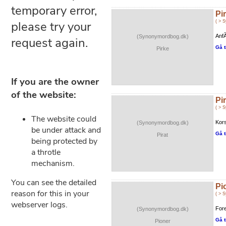
Pi
( > 
Anf
(Synonymordbog.dk)
Gå t
Pirke
Pir
( > 
Kors
(Synonymordbog.dk)
Gå t
Pirat
Pi
( > 
For
(Synonymordbog.dk)
Gå t
Pioner