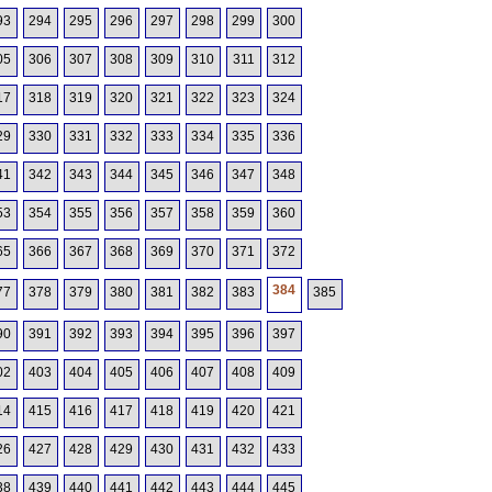
93
294
295
296
297
298
299
300
05
306
307
308
309
310
311
312
17
318
319
320
321
322
323
324
29
330
331
332
333
334
335
336
41
342
343
344
345
346
347
348
53
354
355
356
357
358
359
360
65
366
367
368
369
370
371
372
384
77
378
379
380
381
382
383
385
90
391
392
393
394
395
396
397
02
403
404
405
406
407
408
409
14
415
416
417
418
419
420
421
26
427
428
429
430
431
432
433
38
439
440
441
442
443
444
445