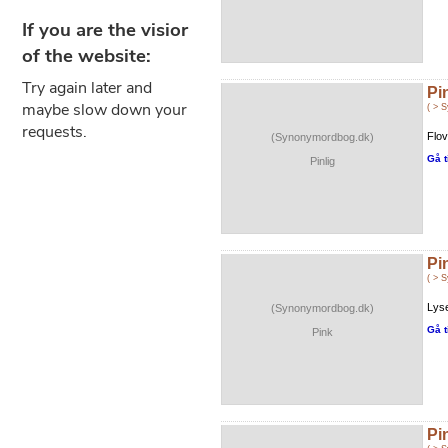
Pi
( > 
Flov
(Synonymordbog.dk)
Gå t
Pinlig
Pi
( > 
Lyse
(Synonymordbog.dk)
Gå t
Pink
Pi