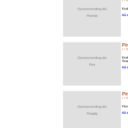
( > 
Kval
(Synonymordbog.dk)
Gå t
Pinefuld
Pi
( > 
Kval
(Synonymordbog.dk)
Svag
Pine
Gå t
Pi
( > 
Flov
(Synonymordbog.dk)
Gå t
Pinagtig