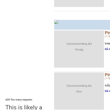
Pir
( > 
Irri
(Synonymordbog.dk)
Gå t
Pirrelig
Pi
( > 
IvÃ¦
(Synonymordbog.dk)
Gå t
Pirre