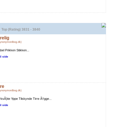
Top (Rating) 3831 - 3840
relig
Synonymordbog.dk)
tabel Prikken Stikken...
il side
rre
Synonymordbog.dk)
rksÃ¦tte Yppe Tilskynde Tirre Ã†gge...
il side