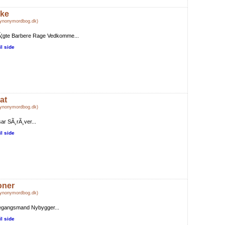
rke
Synonymordbog.dk)
Ã¦gte Barbere Rage Vedkomme...
il side
at
Synonymordbog.dk)
ar SÃ¸rÃ¸ver...
il side
oner
Synonymordbog.dk)
egangsmand Nybygger...
il side