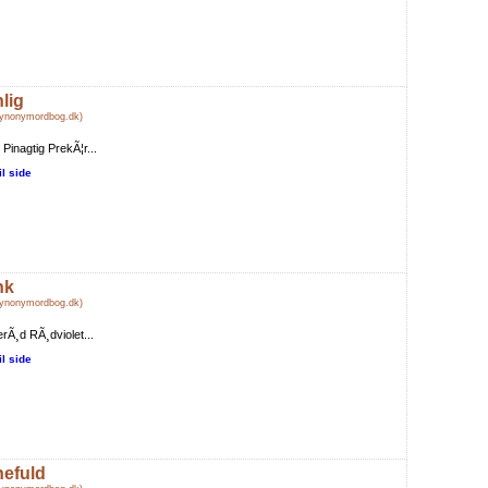
nlig
Synonymordbog.dk)
 Pinagtig PrekÃ¦r...
il side
nk
Synonymordbog.dk)
rÃ¸d RÃ¸dviolet...
il side
nefuld