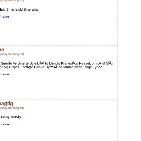
Synonymordbog.dk)
fuld Smertefuld Smertelig...
il side
ne
Synonymordbog.dk)
 Smerte Ve Smerte Svie DÃ¥rlig Elendig KrafteslÃ¸s Ravselvorn Skidt SlÃ¸j
 Syg Utilpas FortÃ¦re Gnave HjemsÃ¸ge Martre Nage Plage Tynge...
il side
nagtig
Synonymordbog.dk)
 Pinlig PrekÃ¦r...
il side