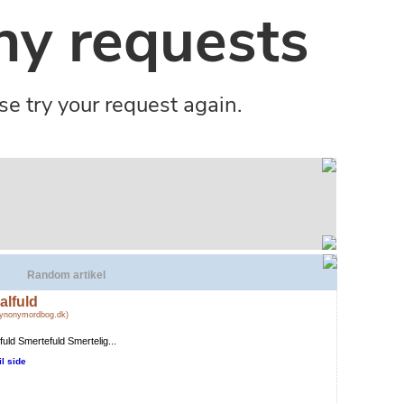
Random artikel
alfuld
Synonymordbog.dk)
fuld Smertefuld Smertelig...
il side