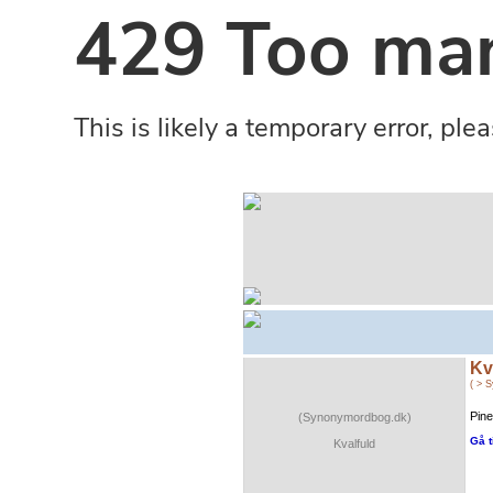
Kv
( > 
Pine
(Synonymordbog.dk)
Gå t
Kvalfuld