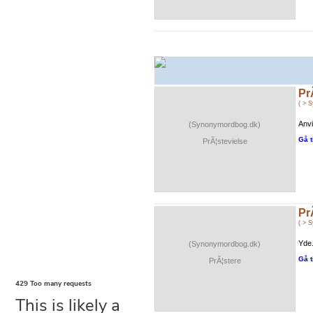
Pr
( > 
Anvi
(Synonymordbog.dk)
Gå t
PrÃ¦stevielse
Pr
( > 
Yde.
(Synonymordbog.dk)
Gå t
PrÃ¦stere