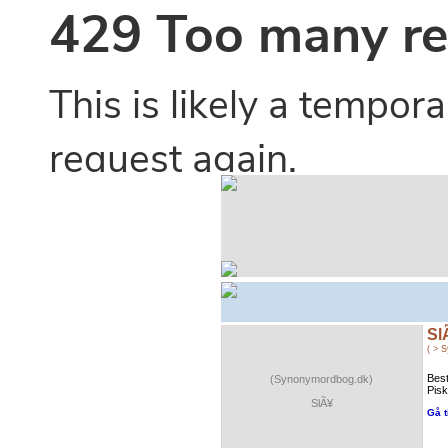
Sl
( > 
Best
(Synonymordbog.dk)
Pisk
SlÃ¥
Gå t