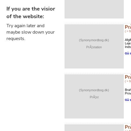
Pr
( > 
Afgi
(Synonymordbog.dk)
Leje
Inds
PrÃ¦station
Gå t
Pr
( > 
Bra
(Synonymordbog.dk)
Prov
PrÃ¦st
Gå t
Pr