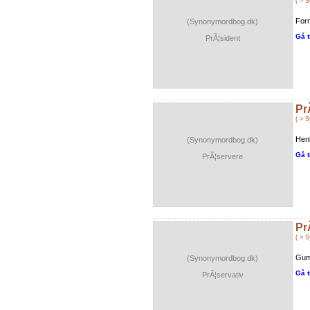
( > 
For
(Synonymordbog.dk)
Gå t
PrÃ¦sident
Pr
( > 
Henk
(Synonymordbog.dk)
Gå t
PrÃ¦servere
Pr
( > 
Gum
(Synonymordbog.dk)
Gå t
PrÃ¦servativ