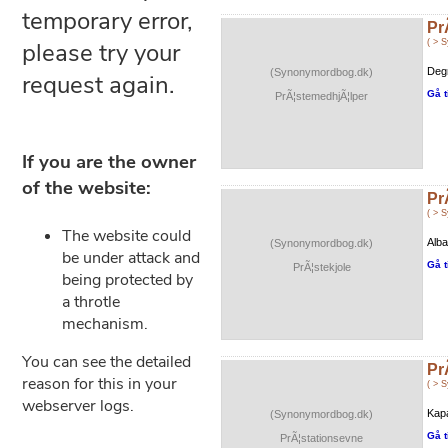
Pr
( > 
Degn
(Synonymordbog.dk)
Gå t
PrÃ¦stemedhjÃ¦lper
Pr
( > 
Alba
(Synonymordbog.dk)
Gå t
PrÃ¦stekjole
Pr
( > 
Kapa
(Synonymordbog.dk)
Gå t
PrÃ¦stationsevne