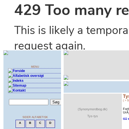
Ty
( > 
Forb
(Synonymordbog.dk)
UrÃ¸r
Tys-tys
Gå t