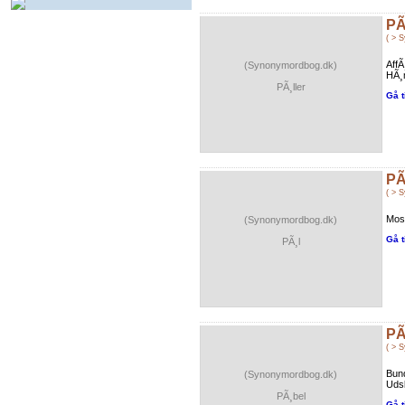
PÃ
( > 
AffÃ
(Synonymordbog.dk)
HÃ¸m
PÃ¸ller
Gå t
PÃ
( > 
Mose
(Synonymordbog.dk)
Gå t
PÃ¸l
PÃ
( > 
Bun
(Synonymordbog.dk)
Udsk
PÃ¸bel
Gå t