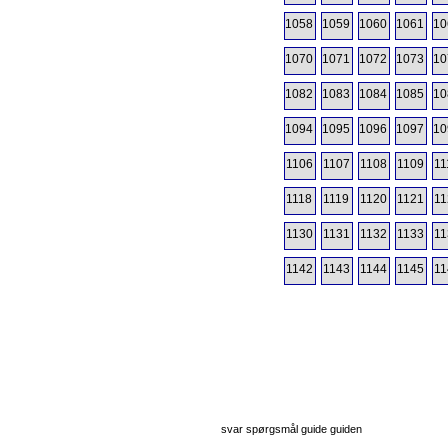
1058
1059
1060
1061
10
1070
1071
1072
1073
10
1082
1083
1084
1085
10
1094
1095
1096
1097
10
1106
1107
1108
1109
11
1118
1119
1120
1121
11
1130
1131
1132
1133
11
1142
1143
1144
1145
11
svar spørgsmål guide guiden