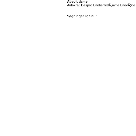
Absolutisme
Autokrati Despoti EneherredÃ¸mme EnevÃ¦lde M
Søgninger lige nu: