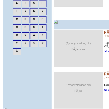
PÃ
( > 
Ful
(Synonymordbog.dk)
VrÃ¸
PÃ¸lsesnak
Gå t
PÃ
( > 
Sala
(Synonymordbog.dk)
Gå t
PÃ¸lse