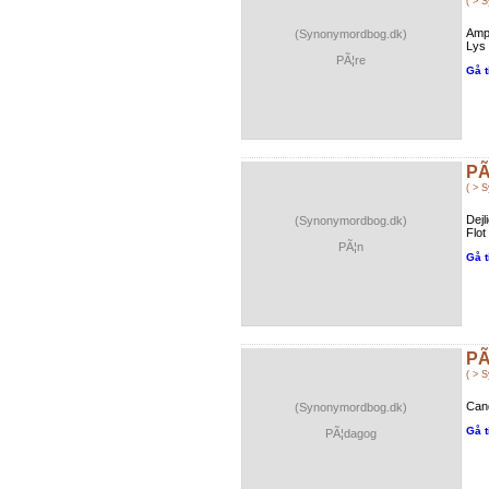
( > 
Amp
(Synonymordbog.dk)
Lys 
PÃ¦re
Gå t
PÃ
( > 
Dejl
(Synonymordbog.dk)
Flot
PÃ¦n
Gå t
PÃ
( > 
Cand
(Synonymordbog.dk)
Gå t
PÃ¦dagog