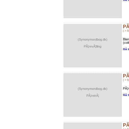
PÃ
( > 
Blan
(Synonymordbog.dk)
(col
PÃ¦revÃ¦lling
Gå t
PÃ
( > 
PÃ¦r
(Synonymordbog.dk)
Gå t
PÃ¦retrÃ¦
PÃ