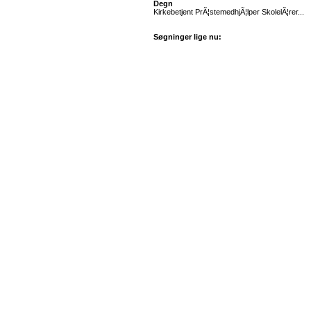
Degn
Kirkebetjent PrÃ¦stemedhjÃ¦lper SkolelÃ¦rer...
Søgninger lige nu: