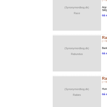
( > 
Ane
(Synonymordbog.dk)
SlÃ¦
Race
Gå t
Ra
( > 
Bank
(Synonymordbog.dk)
Gå t
Rabundus
Ra
( > 
Hun
(Synonymordbog.dk)
Gå t
Rabies