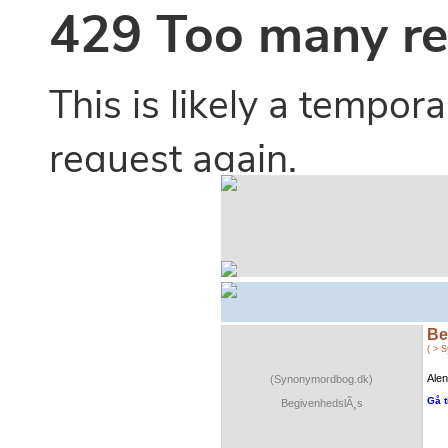
Be
( > 
Alen
(Synonymordbog.dk)
Gå t
BegivenhedslÃ¸s