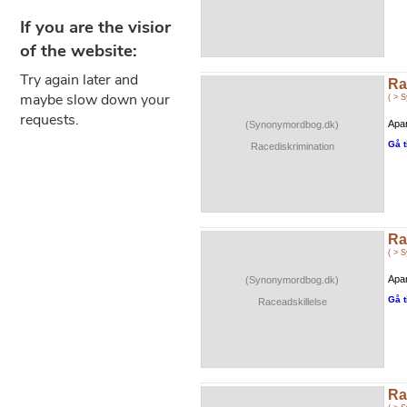
Ra
( > 
Apar
(Synonymordbog.dk)
Gå t
Racediskrimination
Ra
( > 
Apar
(Synonymordbog.dk)
Gå t
Raceadskillelse
Ra