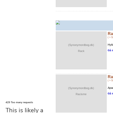
Ra
( > 
Hyld
(Synonymordbog.dk)
Gå t
Rack
Ra
( > 
Apar
(Synonymordbog.dk)
Gå t
Racisme