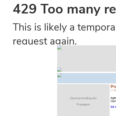
Pr
( > 
Agi
(Synonymordbog.dk)
Opr
Propagere
Gå t