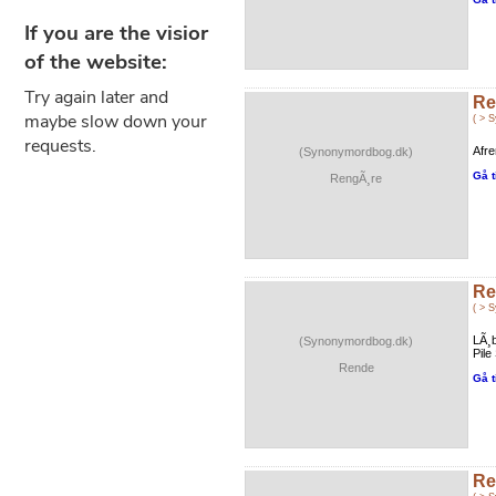
Re
( > 
Afre
(Synonymordbog.dk)
Gå t
RengÃ¸re
Re
( > 
LÃ¸b
(Synonymordbog.dk)
Pile
Rende
Gå t
Re