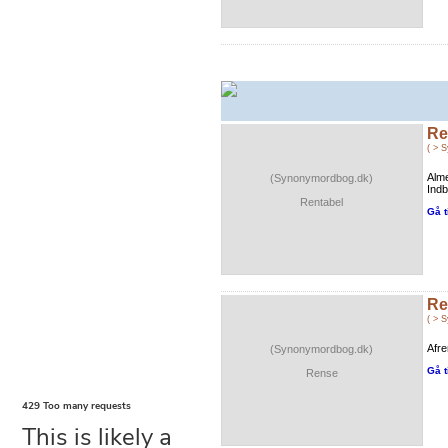
Re
( > 
Alme
(Synonymordbog.dk)
Indb
Rentabel
Gå t
Re
( > 
Afre
(Synonymordbog.dk)
Gå t
Rense