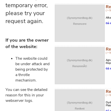
Re
( > 
Afka
(Synonymordbog.dk)
Gå t
Renoncere
R
( > 
Agt 
(Synonymordbog.dk)
Rep
RenommÃ©
Gå t
Re
( > 
Dyd
(Synonymordbog.dk)
Plat
Renlivet
Gå t