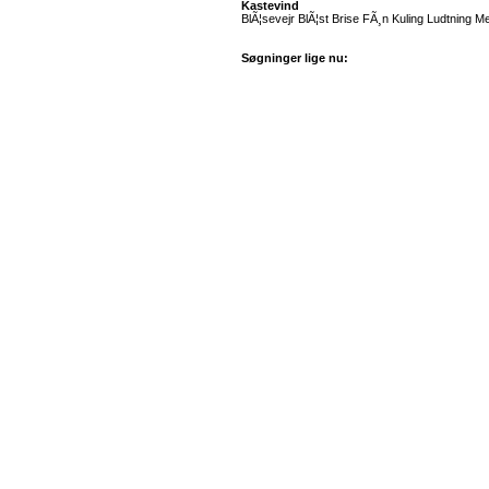
Kastevind
BlÃ¦sevejr BlÃ¦st Brise FÃ¸n Kuling Ludtning M
Søgninger lige nu: