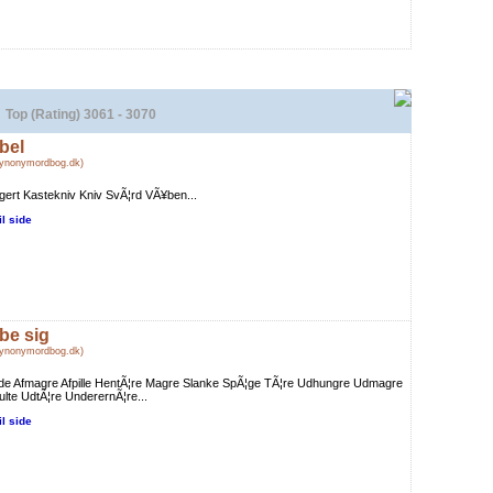
Top (Rating) 3061 - 3070
bel
Synonymordbog.dk)
ert Kastekniv Kniv SvÃ¦rd VÃ¥ben...
il side
be sig
Synonymordbog.dk)
de Afmagre Afpille HentÃ¦re Magre Slanke SpÃ¦ge TÃ¦re Udhungre Udmagre
lte UdtÃ¦re UnderernÃ¦re...
il side