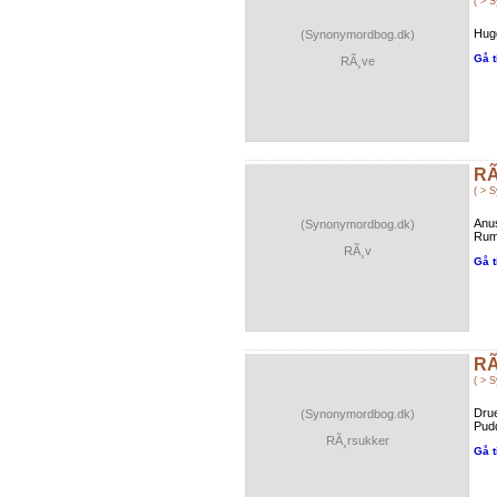
( > 
Hugg
(Synonymordbog.dk)
Gå t
RÃ¸ve
RÃ
( > 
Anu
(Synonymordbog.dk)
Rum
RÃ¸v
Gå t
RÃ
( > 
Drue
(Synonymordbog.dk)
Pudd
RÃ¸rsukker
Gå t