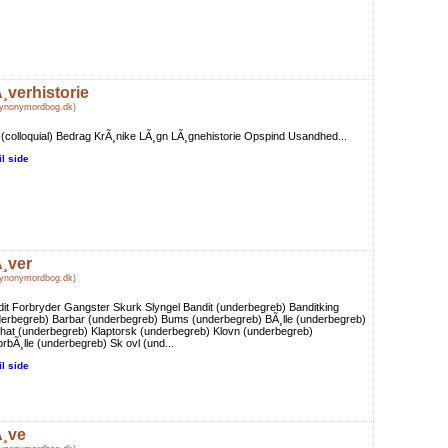
¸verhistorie
Synonymordbog.dk)
(colloquial) Bedrag KrÃ¸nike LÃ¸gn LÃ¸gnehistorie Opspind Usandhed...
il side
¸ver
Synonymordbog.dk)
it Forbryder Gangster Skurk Slyngel Bandit (underbegreb) Banditking
erbegreb) Barbar (underbegreb) Bums (underbegreb) BÃ¸lle (underbegreb)
hat (underbegreb) Klaptorsk (underbegreb) Klovn (underbegreb)
rbÃ¸lle (underbegreb) Sk ovl (und...
il side
¸ve