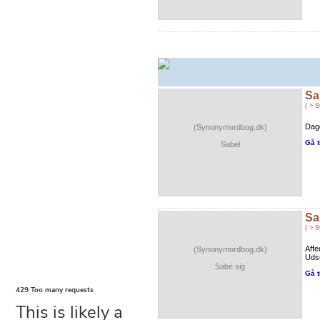
Sa
( > 
Dagg
(Synonymordbog.dk)
Gå t
Sabel
Sa
( > 
Affe
(Synonymordbog.dk)
Udsu
Sabe sig
Gå t