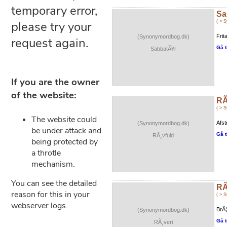
Sa
( > 
Frit
(Synonymordbog.dk)
Gå t
SabbatÃ¥r
RÃ
( > 
Afst
(Synonymordbog.dk)
Gå t
RÃ¸vfuld
RÃ
( > 
BrÃ¦
(Synonymordbog.dk)
Gå t
RÃ¸veri