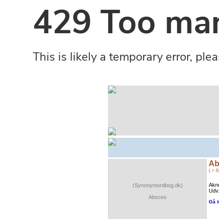
Ab
( > 
Akne
(Synonymordbog.dk)
UdvÃ
Absces
Gå t