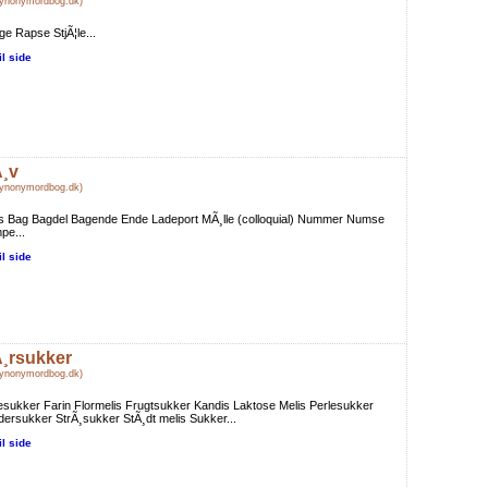
Synonymordbog.dk)
e Rapse StjÃ¦le...
il side
¸v
Synonymordbog.dk)
s Bag Bagdel Bagende Ende Ladeport MÃ¸lle (colloquial) Nummer Numse
pe...
il side
¸rsukker
Synonymordbog.dk)
sukker Farin Flormelis Frugtsukker Kandis Laktose Melis Perlesukker
ersukker StrÃ¸sukker StÃ¸dt melis Sukker...
il side