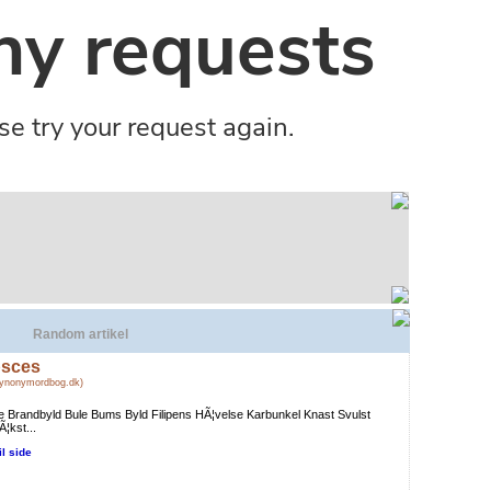
Random artikel
sces
Synonymordbog.dk)
 Brandbyld Bule Bums Byld Filipens HÃ¦velse Karbunkel Knast Svulst
¦kst...
il side