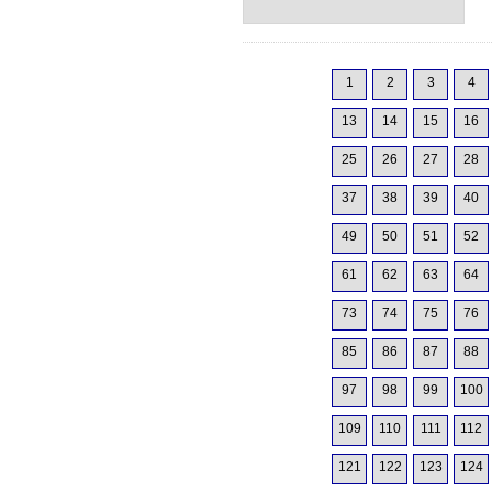
1
2
3
4
13
14
15
16
25
26
27
28
37
38
39
40
49
50
51
52
61
62
63
64
73
74
75
76
85
86
87
88
97
98
99
100
109
110
111
112
121
122
123
124