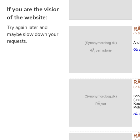
RÃ
( > 
And 
(Synonymordbog.dk)
Gå t
RÃ¸verhistorie
RÃ
( > 
Band
(Synonymordbog.dk)
(und
Klap
RÃ¸ver
Moto
Gå t
RÃ