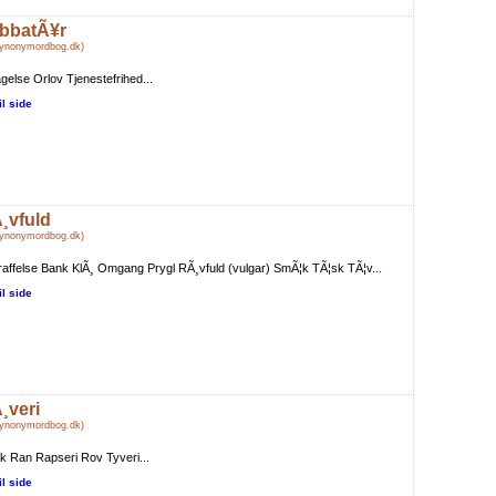
bbatÃ¥r
Synonymordbog.dk)
agelse Orlov Tjenestefrihed...
il side
¸vfuld
Synonymordbog.dk)
raffelse Bank KlÃ¸ Omgang Prygl RÃ¸vfuld (vulgar) SmÃ¦k TÃ¦sk TÃ¦v...
il side
¸veri
Synonymordbog.dk)
k Ran Rapseri Rov Tyveri...
il side