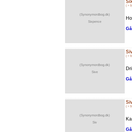
Si
( > 
(Synonymordbog.dk)
Ho
Sixpence
Gå 
Si
( > 
(Synonymordbog.dk)
Dr
Sive
Gå 
Si
( > 
(Synonymordbog.dk)
Ka
Siv
Gå 