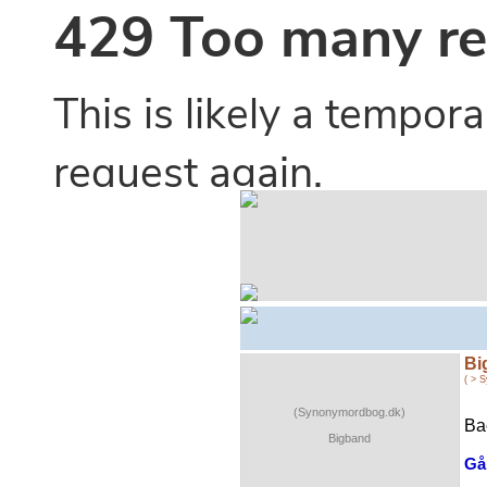
Bi
( > 
(Synonymordbog.dk)
Ba
Bigband
Gå 