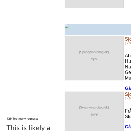
Sj
( > 
(Synonymordbog.dk)
Ab
Sjov
Hu
Na
Ge
Mu
Gå 
Sj
( > 
(Synonymordbog.dk)
Fr
Sjofel
Ska
Gå 