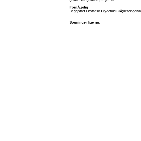
FornÃ¸jelig
Begejstret Ekstatisk Frydefuld GlÃ¦debringend
Søgninger lige nu: