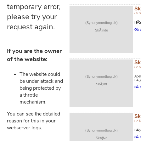
Sk
( > 
HÃ¦r
(Synonymordbog.dk)
Gå t
SkÃ¦nde
Sk
( > 
Abe
(Synonymordbog.dk)
LÃ¸j
SkÃ¦mt
Gå t
Sk
( > 
BÃ¦v
(Synonymordbog.dk)
Gå t
SkÃ¦lve