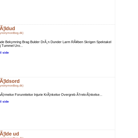
Ã¦ldud
Synonymordbog.dk)
lade Bekymring Brag Bulder DrÃ¸n Dunder Larm RÃ¥ben Skrigen Spektakel
j Tummel Uro...
il side
Ã¦ldsord
Synonymordbog.dk)
Ã¦rmelse Forurettelse Injurie KrÃ¦nkelse Overgreb Ã†rekrÃ¦nkelse...
il side
Ã¦lde ud