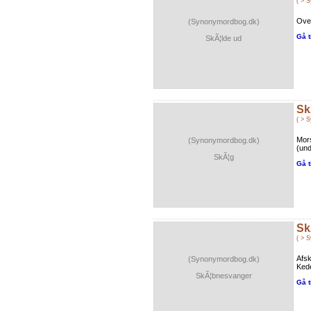
( > 
Over
(Synonymordbog.dk)
Gå t
SkÃ¦lde ud
Sk
( > 
Mor
(Synonymordbog.dk)
(und
SkÃ¦g
Gå t
Sk
( > 
Afsk
(Synonymordbog.dk)
Kede
SkÃ¦bnesvanger
Gå t