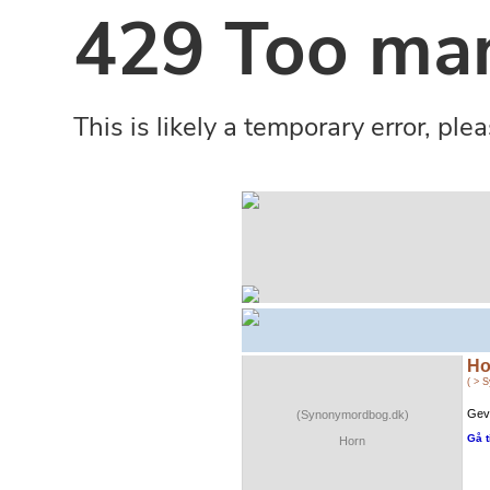
Ho
( > 
Gevi
(Synonymordbog.dk)
Gå t
Horn