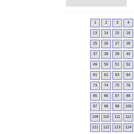
1
2
3
4
13
14
15
16
25
26
27
28
37
38
39
40
49
50
51
52
61
62
63
64
73
74
75
76
85
86
87
88
97
98
99
100
109
110
111
112
121
122
123
124