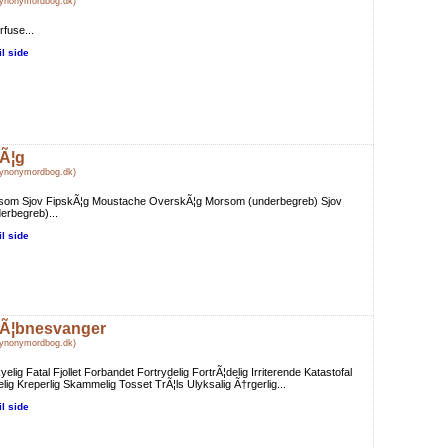
Synonymordbog.dk)
fuse...
il side
Ã¦g
Synonymordbog.dk)
som Sjov FipskÃ¦g Moustache OverskÃ¦g Morsom (underbegreb) Sjov
erbegreb)...
il side
Ã¦bnesvanger
Synonymordbog.dk)
yelig Fatal Fjollet Forbandet Fortrydelig FortrÃ¦delig Irriterende Katastofal
lig Kreperlig Skammelig Tosset TrÃ¦ls Ulyksalig Ã†rgerlig...
il side