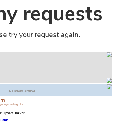
Random artikel
rn
Synonymordbog.dk)
r Opsats Takker...
il side