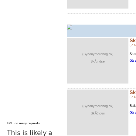
Sk
( > 
Skan
(Synonymordbog.dk)
Gå t
SkÃ¦ndsel
Sk
( > 
Ball
(Synonymordbog.dk)
Gå t
SkÃ¦nderi