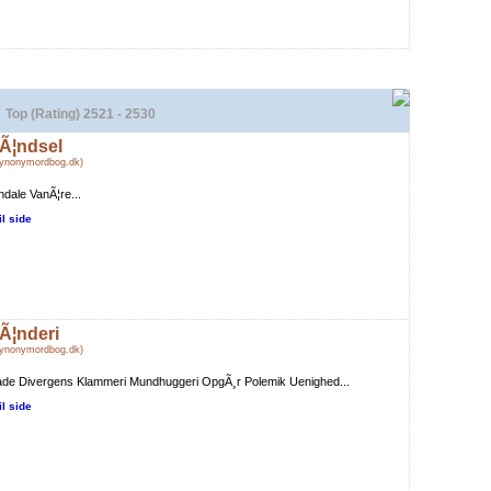
Top (Rating) 2521 - 2530
Ã¦ndsel
Synonymordbog.dk)
dale VanÃ¦re...
il side
Ã¦nderi
Synonymordbog.dk)
ade Divergens Klammeri Mundhuggeri OpgÃ¸r Polemik Uenighed...
il side