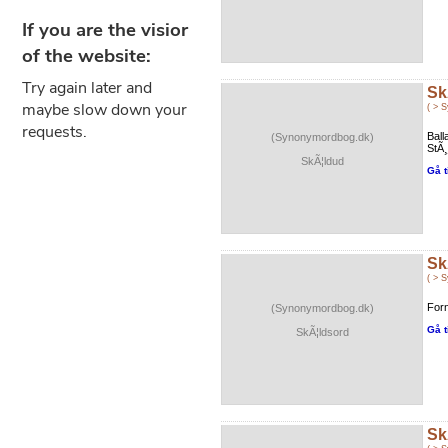
Sk
( > 
Bal
(Synonymordbog.dk)
StÃ¸
SkÃ¦ldud
Gå t
Sk
( > 
Forn
(Synonymordbog.dk)
Gå t
SkÃ¦ldsord
Sk