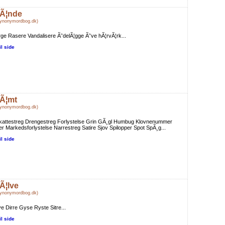
Ã¦nde
Synonymordbog.dk)
ge Rasere Vandalisere Ã˜delÃ¦gge Ã˜ve hÃ¦rvÃ¦rk...
il side
Ã¦mt
Synonymordbog.dk)
kattestreg Drengestreg Forlystelse Grin GÃ¸gl Humbug Klovnenummer
er Markedsforlystelse Narrestreg Satire Sjov Spilopper Spot SpÃ¸g...
il side
Ã¦lve
Synonymordbog.dk)
e Dirre Gyse Ryste Sitre...
il side