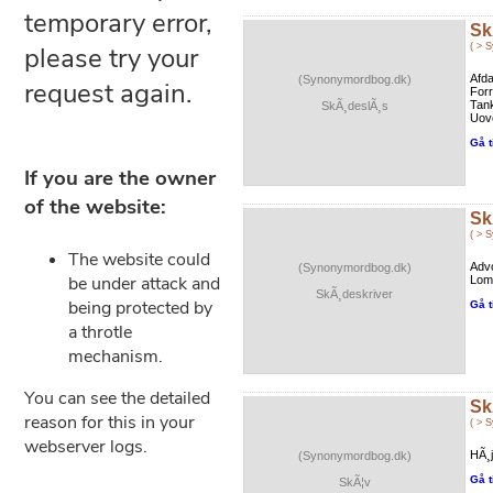
Sk
( > 
Afda
(Synonymordbog.dk)
Forr
Tank
SkÃ¸deslÃ¸s
Uove
Gå t
Sk
( > 
Advo
(Synonymordbog.dk)
Lomm
SkÃ¸deskriver
Gå t
Sk
( > 
HÃ¸j
(Synonymordbog.dk)
Gå t
SkÃ¦v