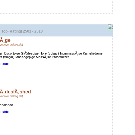
Top (Rating) 2501 - 2510
Ã¸ge
Synonymordbog.dk)
girl Escortpige GlÃ¦despige Hore (vulgar) IntimmassÃ¸se Kameliadame
r (vulgar) Massagepige MassÃ¸se Prostitueret...
il side
Ã¸deslÃ¸shed
Synonymordbog.dk)
halance...
il side