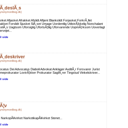
Ã¸deslÃ¸s
Synonymordbog.dk)
nket Afjasket Afrakket Afslidt Aftjent Blankslidt Forjasket ForkrÃ¸llet
akket Forslidt Sjusket SlÃ¸set Umage Uordentlig UtilstrÃ¦kkelig Nonchalant
elÃ¸s Uagtsom Uforsigtig UfortsÃ¦tlig Uforvarende UopmÃ¦rksom Uoverlagt
rvejet...
il side
Ã¸deskriver
Synonymordbog.dk)
catus Dei Advocatus Diaboli Advokat Anklager AuditÃ¸r Forsvarer Jurist
eprokurator LovtrÃ¦kker Prokurator SagfÃ¸rer Tingstud Vinkelskriver...
il side
Ã¦v
Synonymordbog.dk)
 NarkopÃ¥virket NarkotikapÃ¥virket Stenet...
il side