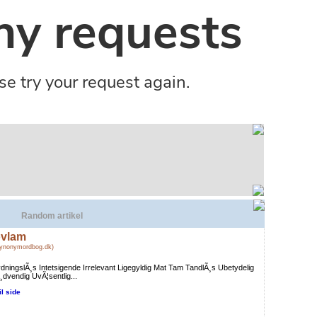
Random artikel
vlam
Synonymordbog.dk)
dningslÃ¸s Intetsigende Irrelevant Ligegyldig Mat Tam TandlÃ¸s Ubetydelig
dvendig UvÃ¦sentlig...
il side