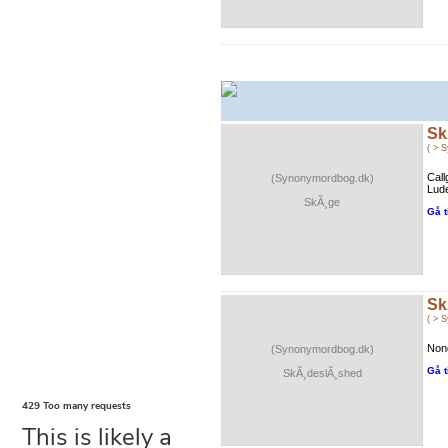
Sk
( > 
Call
(Synonymordbog.dk)
Lude
SkÃ¸ge
Gå t
Sk
( > 
Nonc
(Synonymordbog.dk)
Gå t
SkÃ¸deslÃ¸shed