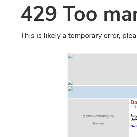
Bo
( > 
Bety
(Synonymordbog.dk)
UnÃ¸
Bovlam
Gå t