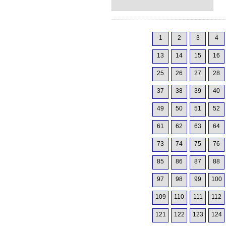
1
2
3
4
13
14
15
16
25
26
27
28
37
38
39
40
49
50
51
52
61
62
63
64
73
74
75
76
85
86
87
88
97
98
99
100
109
110
111
112
121
122
123
124