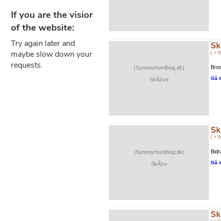
Sk
( > 
Bros
(Synonymordbog.dk)
Gå t
SkÃ¦rve
Sk
( > 
Bidr
(Synonymordbog.dk)
Gå t
SkÃ¦rv
Sk