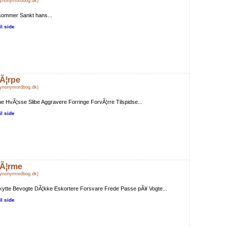
Synonymordbog.dk)
sommer Sankt hans...
il side
Ã¦rpe
Synonymordbog.dk)
e HvÃ¦sse Slibe Aggravere Forringe ForvÃ¦rre Tilspidse...
il side
Ã¦rme
Synonymordbog.dk)
ytte Bevogte DÃ¦kke Eskortere Forsvare Frede Passe pÃ¥ Vogte...
il side