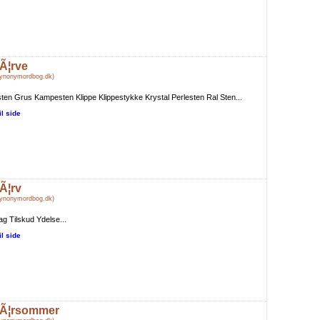
Ã¦rve
Synonymordbog.dk)
ten Grus Kampesten Klippe Klippestykke Krystal Perlesten Ral Sten...
il side
Ã¦rv
Synonymordbog.dk)
ag Tilskud Ydelse...
il side
Ã¦rsommer