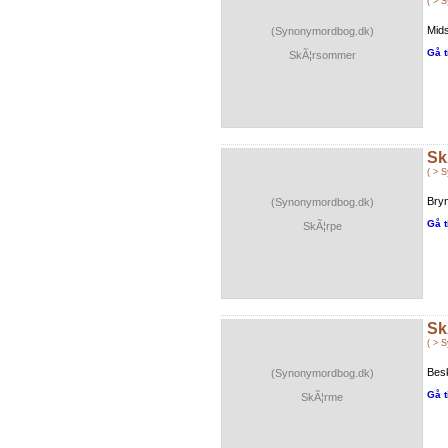
( > 
Mid
(Synonymordbog.dk)
Gå t
SkÃ¦rsommer
Sk
( > 
Bryn
(Synonymordbog.dk)
Gå t
SkÃ¦rpe
Sk
( > 
Besk
(Synonymordbog.dk)
Gå t
SkÃ¦rme