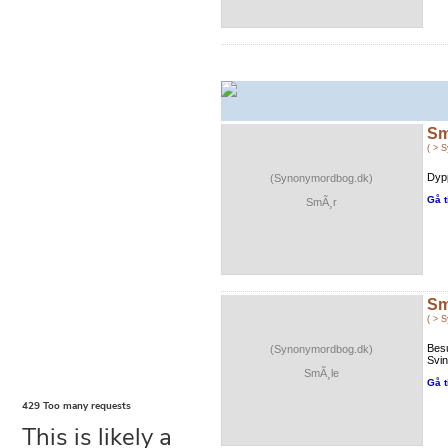
Sm
( > 
Dypp
(Synonymordbog.dk)
Gå t
SmÃ¸r
Sm
( > 
Bes
(Synonymordbog.dk)
Svin
SmÃ¸le
Gå t