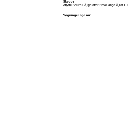
Skygge
Aflytte Belure FÃ¸lge efter Have lange Ã¸rer
Søgninger lige nu: