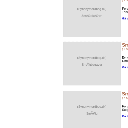
( > 
Ford
(Synonymordbog.dk)
Tend
SmÃ¥tskÃ¥ren
Gå t
Sm
( > 
Evne
(Synonymordbog.dk)
Und
SmÃ¥tbegavet
Gå t
Sm
( > 
For
(Synonymordbog.dk)
Subj
SmÃ¥lig
Gå t