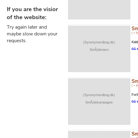
Sm
( > 
Kald
(Synonymordbog.dk)
Gå t
SmÃ¦denavn
Sm
( > 
Forf
(Synonymordbog.dk)
Gå t
SmÃ¦dekampagne
Sm