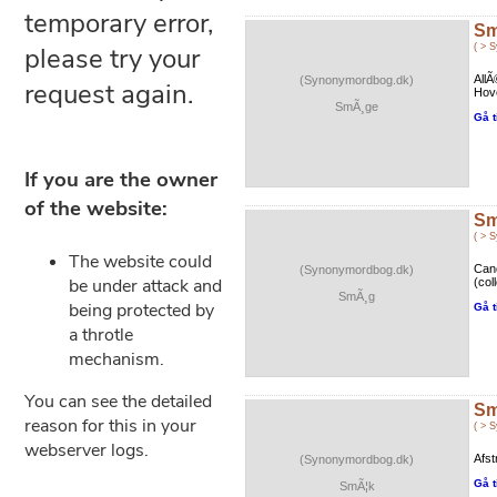
Sm
( > 
All
(Synonymordbog.dk)
Hove
SmÃ¸ge
Gå t
Sm
( > 
Canc
(Synonymordbog.dk)
(coll
SmÃ¸g
Gå t
Sm
( > 
Afst
(Synonymordbog.dk)
Gå t
SmÃ¦k