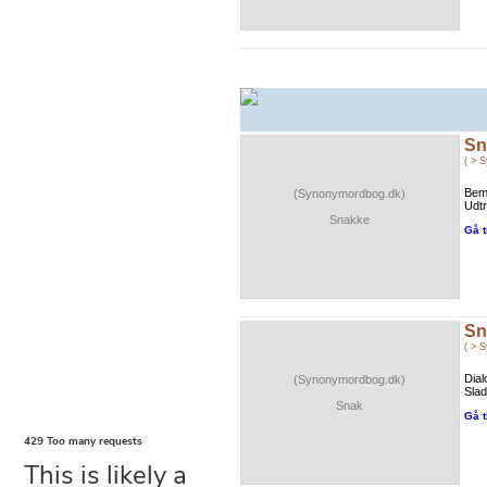
Sn
( > 
BemÃ
(Synonymordbog.dk)
Udtr
Snakke
Gå t
Sn
( > 
Dial
(Synonymordbog.dk)
Slad
Snak
Gå t