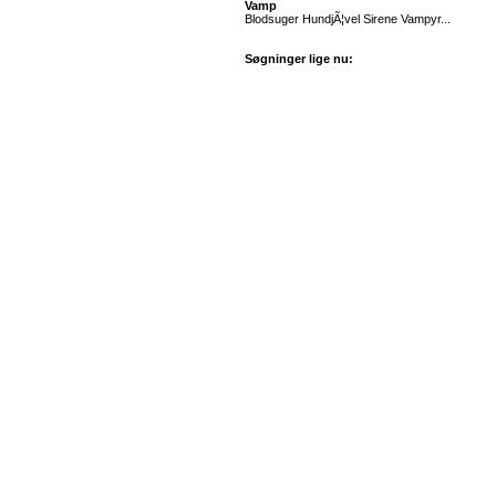
Vamp
Blodsuger HundjÃ¦vel Sirene Vampyr...
Søgninger lige nu: