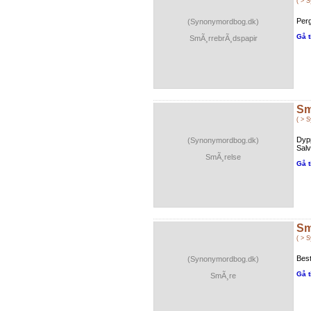
( > 
Perg
(Synonymordbog.dk)
Gå t
SmÃ¸rrebrÃ¸dspapir
Sm
( > 
Dyp
(Synonymordbog.dk)
Salv
SmÃ¸relse
Gå t
Sm
( > 
Bes
(Synonymordbog.dk)
Gå t
SmÃ¸re