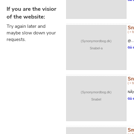
Sn
( > 
@...
(Synonymordbog.dk)
Gå t
Snabel-a
Sn
( > 
NÃ¦s
(Synonymordbog.dk)
Gå t
Snabel
Sm