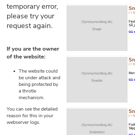
Sn
( > 
Find
(Synonymordbog.dk)
SÃ¸
Snage
Gå t
Sn
( > 
Mers
(Synonymordbog.dk)
Gå t
Snadde
Sn
( > 
Fodt
(Synonymordbog.dk)
Slip
Snabelsko
Gå t