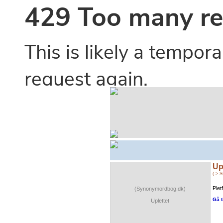
Up
( > 
Plet
(Synonymordbog.dk)
Gå t
Uplettet