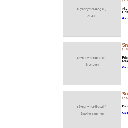
( > 
Akva
(Synonymordbog.dk)
Gens
Snaps
Gå t
Sn
( > 
Fris
(Synonymordbog.dk)
Util
Snaksom
Gå t
Sn
( > 
Disk
(Synonymordbog.dk)
Gå t
Snakke sammen