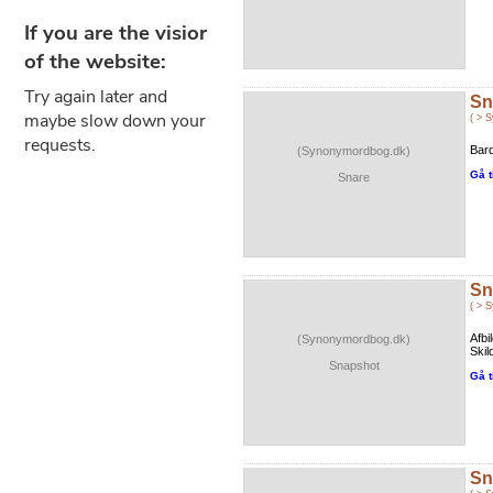
Sn
( > 
Bar
(Synonymordbog.dk)
Gå t
Snare
Sn
( > 
Afbi
(Synonymordbog.dk)
Skil
Snapshot
Gå t
Sn