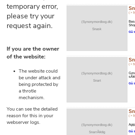
Sn
( > 
Basa
(Synonymordbog.dk)
Shop
Snask
Gå t
Sn
( > 
Gesv
(Synonymordbog.dk)
sÃ¥r
Snart
Gå t
Sn
( > 
Agt
(Synonymordbog.dk)
Gå t
SnarrÃ¥dig