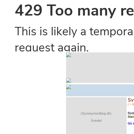
Sv
( > 
Bedr
(Synonymordbog.dk)
Man
Svindel
Gå t