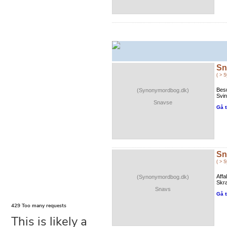
Sn
( > 
Bes
(Synonymordbog.dk)
Svin
Snavse
Gå t
Sn
( > 
Affa
(Synonymordbog.dk)
Skra
Snavs
Gå t