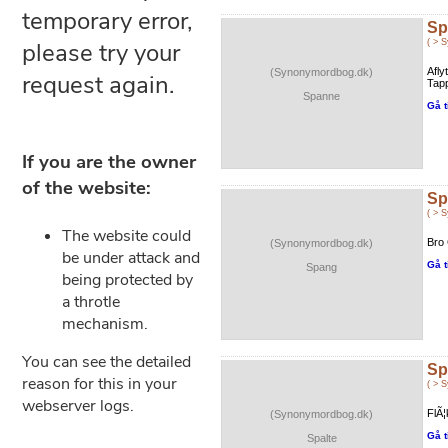
Sp
( > 
Afly
(Synonymordbog.dk)
Tapp
Spanne
Gå t
Sp
( > 
Bro 
(Synonymordbog.dk)
Gå t
Spang
Sp
( > 
FlÃ¦
(Synonymordbog.dk)
Gå t
Spalte