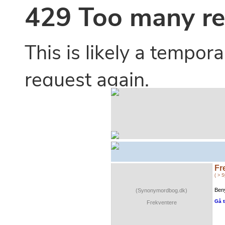
Fr
( > 
Beny
(Synonymordbog.dk)
Gå t
Frekventere