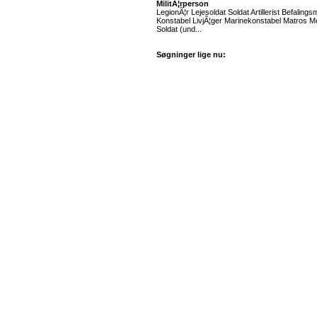
MilitÃ¦rperson
LegionÃ¦r Lejesoldat Soldat Artillerist Befalin
Konstabel LivjÃ¦ger Marinekonstabel Matros M
Soldat (und...
Søgninger lige nu: