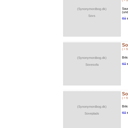
( > 
Sauc
(Synonymordbog.dk)
(und
Sovs
Gå t
So
( > 
Brik
(Synonymordbog.dk)
Gå t
Sovesofa
So
( > 
Brik
(Synonymordbog.dk)
Gå t
Soveplads