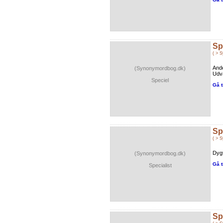
Sp
( > 
Ande
(Synonymordbog.dk)
Udva
Speciel
Gå t
Sp
( > 
Dygt
(Synonymordbog.dk)
Gå t
Specialist
Sp