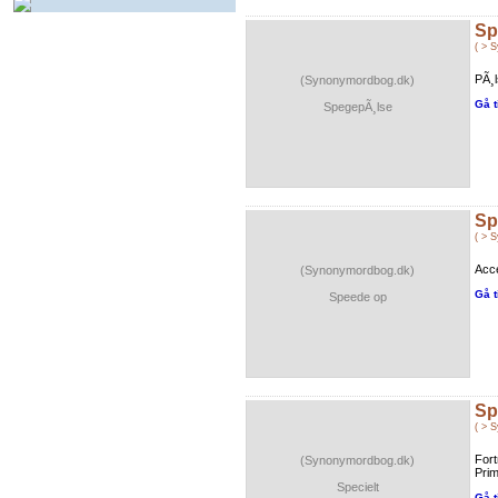
Sp
( > 
PÃ¸l
(Synonymordbog.dk)
Gå t
SpegepÃ¸lse
Sp
( > 
Acce
(Synonymordbog.dk)
Gå t
Speede op
Sp
( > 
Fort
(Synonymordbog.dk)
Prim
Specielt
Gå t