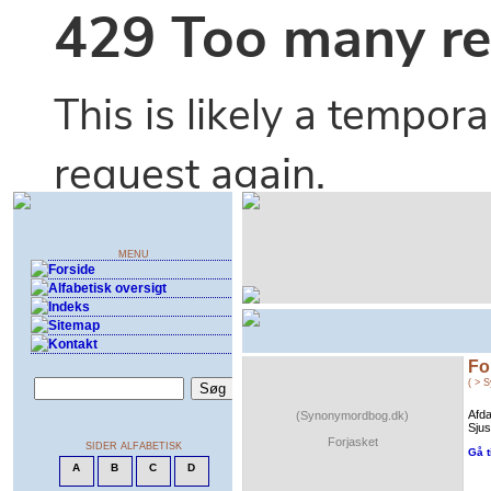
Fo
( > 
Afda
(Synonymordbog.dk)
Sjus
Forjasket
Gå t