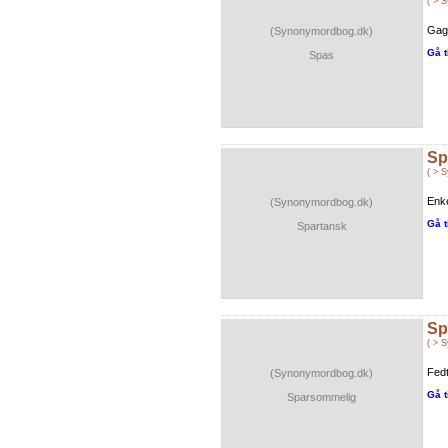
( > 
Gag 
(Synonymordbog.dk)
Gå t
Spas
Sp
( > 
Enke
(Synonymordbog.dk)
Gå t
Spartansk
Sp
( > 
Fedt
(Synonymordbog.dk)
Gå t
Sparsommelig