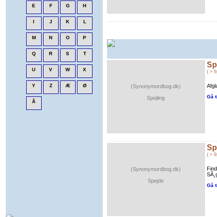
Sp
( > 
Afgl
(Synonymordbog.dk)
Gå t
Spejling
Sp
( > 
Find
(Synonymordbog.dk)
SÃ¸
Spejde
Gå t