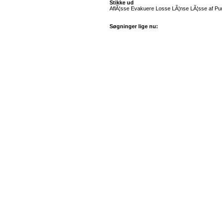
Stikke ud
AflÃ¦sse Evakuere Losse LÃ¦nse LÃ¦sse af
Søgninger lige nu: