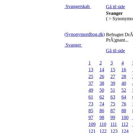
Svangerskab
Gå til side
Svanger
( > Synonymo
(Synonymordbog.dk)
Befrugtet DrÃ
PrÃ¦gnant...
Svanger
Gå til side
1
2
3
4
13
14
15
16
25
26
27
28
37
38
39
40
49
50
51
52
61
62
63
64
73
74
75
76
85
86
87
88
97
98
99
100
109
110
111
112
121
122
123
124