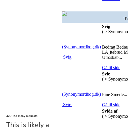
To
Svig
( > Synonymo
(Synonymordbog.dk)
Bedrag Bedrag
LÃ¸ftebrud M
Svig
Utroskab...
Gå til side
Svie
( > Synonymo
(Synonymordbog.dk)
Pine Smerte...
Svie
Gå til side
Svide af
( > Synonymo