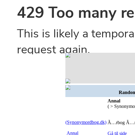
Random 
Annal
( > Synonymo
(Synonymordbog.dk)
Ã…rbog Ã…rsb
Annal
Gå til side