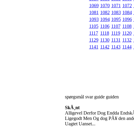
1069
1070
1071
1072
1081
1082
1083
1084
1093
1094
1095
1096
1105
1106
1107
1108
1117
1118
1119
1120
1129
1130
1131
1132
1141
1142
1143
1144
spørgsmål svar guide guiden
SkÃ¸nt
Alligevel Derfor Dog Endda EndskÃ¸
Ligegodt Men Og dog PÃ¥ den ande
Uagtet Uanset...